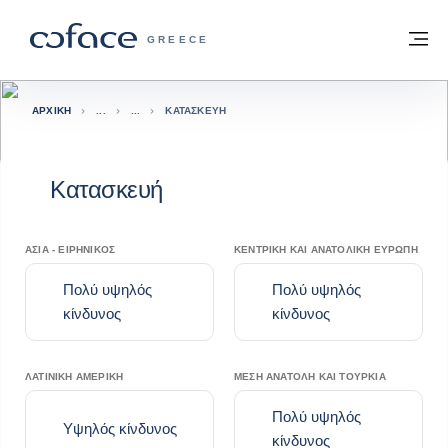
Μετάβαση στο περιεχόμενο
Πίσω στην Αρχική
Με
COFACE FOR TRADE - ΙΣΤΟΣΕΛΊΔΑ ΟΜ
GREECE
ΑΡΧΙΚΉ
ΚΑΤΑΣΚΕΥΉ
Κατασκευή
ΑΣΊΑ - ΕΙΡΗΝΙΚΌΣ
ΚΕΝΤΡΙΚΉ ΚΑΙ ΑΝΑΤΟΛΙΚΉ ΕΥΡΏΠΗ
Πολύ υψηλός
Πολύ υψηλός
κίνδυνος
κίνδυνος
ΛΑΤΙΝΙΚΉ ΑΜΕΡΙΚΉ
ΜΈΣΗ ΑΝΑΤΟΛΉ ΚΑΙ ΤΟΥΡΚΊΑ
Πολύ υψηλός
Υψηλός κίνδυνος
κίνδυνος