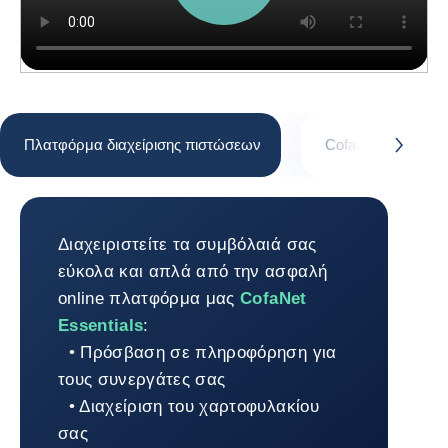
Πλατφόρμα διαχείρισης πιστώσεων
Coface API portal
button.next
Πλατφόρμα διαχείρισης πιστώσεων
Διαχειριστείτε τα συμβόλαιά σας
εύκολα και απλά από την ασφαλή
online πλατφόρμα μας
CofaNet
Essentials
:
• Πρόσβαση σε πληροφόρηση για
τους συνεργάτες σας
• Διαχείριση του χαρτοφυλακίου
σας