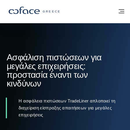
Μετάβαση στο περιεχόμενο
Πίσω στην Αρχική
Με
COFACE FOR TRADE - ΙΣΤΟΣΕΛΊΔΑ ΟΜ
GREECE
Ασφάλιση πιστώσεων για
μεγάλες επιχειρήσεις:
προστασία έναντι των
κινδύνων
Η ασφάλεια πιστώσεων TradeLiner απλοποιεί τη
διαχείριση είσπραξης απαιτήσεων για μεγάλες
επιχειρήσεις