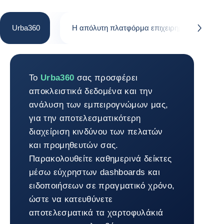
Urba360
Η απόλυτη πλατφόρμα επιχειρηματικής πλη
button.next
Urba360
Το
Urba360
σας προσφέρει
αποκλειστικά δεδομένα και την
ανάλυση των εμπειρογνώμων μας,
για την αποτελεσματικότερη
διαχείριση κινδύνου των πελατών
και προμηθευτών σας.
Παρακολουθείτε καθημερινά δείκτες
μέσω εύχρηστων dashboards και
ειδοποιήσεων σε πραγματικό χρόνο,
ώστε να κατευθύνετε
αποτελεσματικά τα χαρτοφυλάκιά