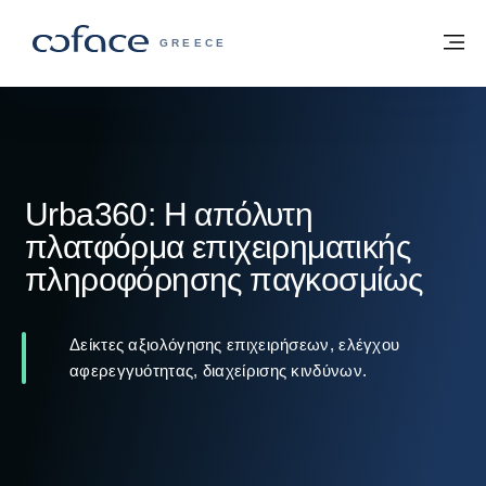
Μετάβαση στο περιεχόμενο
Πίσω στην Αρχική
Με
COFACE FOR TRADE - ΙΣΤΟΣΕΛΊΔΑ ΟΜ
GREECE
Urba360: Η απόλυτη
πλατφόρμα επιχειρηματικής
πληροφόρησης παγκοσμίως
Δείκτες αξιολόγησης επιχειρήσεων, ελέγχου
αφερεγγυότητας, διαχείρισης κινδύνων.