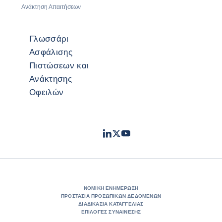
Ανάκτηση Απαιτήσεων
Γλωσσάρι
Ασφάλισης
Πιστώσεων και
Ανάκτησης
Οφειλών
LinkedIn
Twitter
Youtube
- Coface
- Coface
- Coface
ΝΟΜΙΚΉ ΕΝΗΜΈΡΩΣΗ
ΠΡΟΣΤΑΣΊΑ ΠΡΟΣΩΠΙΚΏΝ ΔΕΔΟΜΈΝΩΝ
ΔΙΑΔΙΚΑΣΊΑ ΚΑΤΑΓΓΕΛΊΑΣ
ΕΠΙΛΟΓΈΣ ΣΥΝΑΊΝΕΣΗΣ