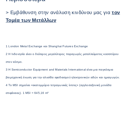
> Εμβάθυνση στην ανάλυση κινδύνου μας για
τον
Τομέα των Μετάλλων
1 London Metal Exchange και Shanghai Futures Exchange
2 Η Ινδονησία είναι ο δεύτερος μεγαλύτερος παραγωγός μεταλλεύματος κασσιτέρου
στον κόσμο.
3 Η Semiconductor Equipment and Materials International είναι μια παγκόσμια
βιομηχανική ένωση για την αλυσίδα εφοδιασμού ηλεκτρονικών ειδών και ημιαγωγών.
4 Το MSI σημαίνει «εκατομμύριο τετραγωνικές ίντσες» (αγγλοσαξονική μονάδα
επιφάνειας). 1 MSI = 645,16 m²