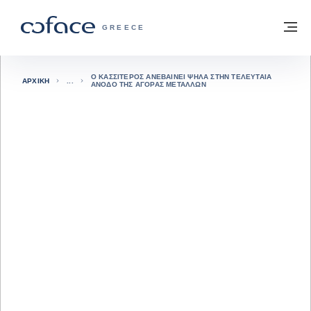
Μετάβαση στο περιεχόμενο
Πίσω στην Αρχική
Με
COFACE FOR TRADE - ΙΣΤΟΣΕΛΊΔΑ ΟΜ
GREECE
Ο ΚΑΣΣΊΤΕΡΟΣ ΑΝΕΒΑΊΝΕΙ ΨΗΛΆ ΣΤΗΝ ΤΕΛΕΥΤΑΊΑ
ΑΡΧΙΚΉ
ΆΝΟΔΟ ΤΗΣ ΑΓΟΡΆΣ ΜΕΤΆΛΛΩΝ