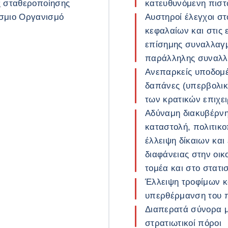
ς σταθεροποίησης
κατευθυνόμενη πιστ
σμιο Οργανισμό
Αυστηροί έλεγχοι στ
κεφαλαίων και στις 
επίσημης συναλλαγμ
παράλληλης συναλλα
Ανεπαρκείς υποδομέ
δαπάνες (υπερβολικέ
των κρατικών επιχε
Αδύναμη διακυβέρνη
καταστολή, πολιτικο
έλλειψη δίκαιων και
διαφάνειας στην οικ
τομέα και στο στατι
Έλλειψη τροφίμων κ
υπερθέρμανση του 
Διαπερατά σύνορα μ
στρατιωτικοί πόροι