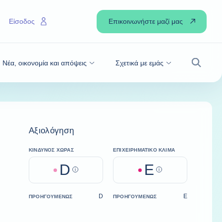
Επικοινωνήστε μαζί μας
Είσοδος
Νέα, οικονομία και απόψεις
Σχετικά με εμάς
Αναζήτ
Αξιολόγηση
ΚΊΝΔΥΝΟΣ ΧΏΡΑΣ
ΕΠΙΧΕΙΡΗΜΑΤΙΚΌ ΚΛΊΜΑ
D
E
Help
Help
D
E
ΠΡΟΗΓΟΥΜΈΝΩΣ
ΠΡΟΗΓΟΥΜΈΝΩΣ