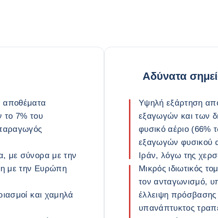
Αδύνατα σημε
α αποθέματα
Υψηλή εξάρτηση απ
ν το 7% του
εξαγωγών και των δ
 παραγωγός
φυσικό αέριο (66% 
εξαγωγών φυσικού αε
α, με σύνορα με την
Ιράν, λόγω της χερ
ση με την Ευρώπη
Μικρός ιδιωτικός το
τον ανταγωνισμό, υ
αριασμοί και χαμηλά
έλλειψη πρόσβασης 
υπανάπτυκτος τραπε