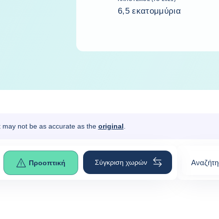
6,5 εκατομμύρια
It may not be as accurate as the
original
.
Σύγκριση χωρών
Αναζήτη
Προοπτική
περιοχή
0
suggest