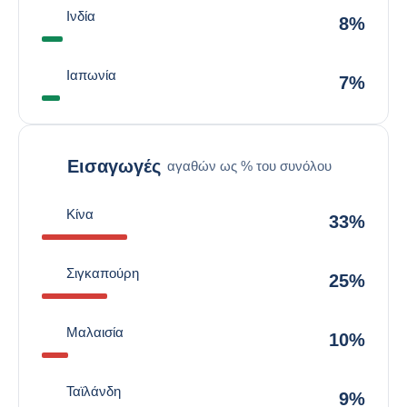
Ινδία
8%
Ιαπωνία
7%
Εισαγωγές
αγαθών ως % του συνόλου
Κίνα
33%
Σιγκαπούρη
25%
Μαλαισία
10%
Ταϊλάνδη
9%