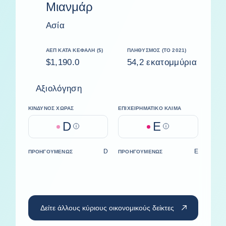
Μιανμάρ
Ασία
ΑΕΠ ΚΑΤΆ ΚΕΦΑΛΉ ($)
ΠΛΗΘΥΣΜΌΣ (ΤΟ 2021)
$1,190.0
54,2 εκατομμύρια
Αξιολόγηση
ΚΊΝΔΥΝΟΣ ΧΏΡΑΣ
ΕΠΙΧΕΙΡΗΜΑΤΙΚΌ ΚΛΊΜΑ
D
E
Help
Help
D
E
ΠΡΟΗΓΟΥΜΈΝΩΣ
ΠΡΟΗΓΟΥΜΈΝΩΣ
Δείτε άλλους κύριους οικονομικούς δείκτες