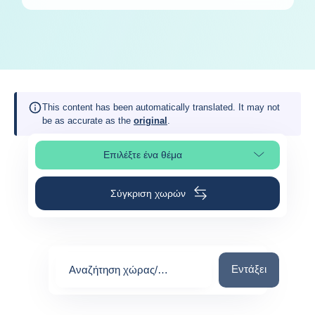
This content has been automatically translated. It may not
be as accurate as the
original
.
Επιλέξτε ένα θέμα
Επιλέξτε τμήμα της σελίδας
Σύγκριση χωρών
Αναζήτηση χώρας
Εντάξει
Αναζήτηση χώρας/
περιοχής
0
suggestions