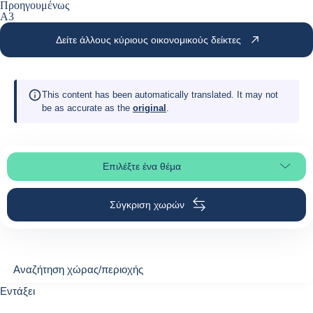
Προηγουμένως
A3
Δείτε άλλους κύριους οικονομικούς δείκτες
This content has been automatically translated. It may not
be as accurate as the
original
.
Επιλέξτε ένα θέμα
Επιλέξτε τμήμα της σελίδας
Σύγκριση χωρών
Αναζήτηση χώρας/περιοχής
Αναζήτηση χώρας/περιοχής
0
Εντάξει
suggestions