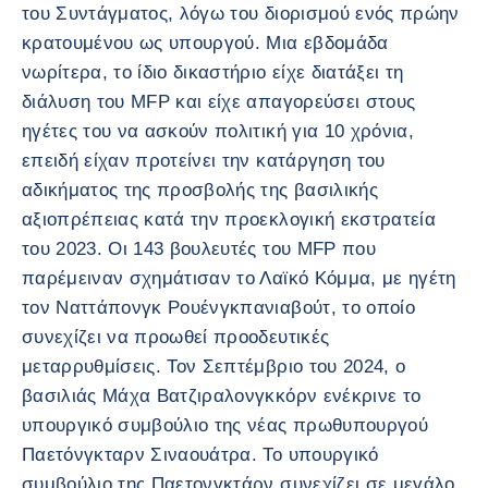
του Συντάγματος, λόγω του διορισμού ενός πρώην
κρατουμένου ως υπουργού. Μια εβδομάδα
νωρίτερα, το ίδιο δικαστήριο είχε διατάξει τη
διάλυση του MFP και είχε απαγορεύσει στους
ηγέτες του να ασκούν πολιτική για 10 χρόνια,
επειδή είχαν προτείνει την κατάργηση του
αδικήματος της προσβολής της βασιλικής
αξιοπρέπειας κατά την προεκλογική εκστρατεία
του 2023. Οι 143 βουλευτές του MFP που
παρέμειναν σχημάτισαν το Λαϊκό Κόμμα, με ηγέτη
τον Ναττάπονγκ Ρουένγκπανιαβούτ, το οποίο
συνεχίζει να προωθεί προοδευτικές
μεταρρυθμίσεις. Τον Σεπτέμβριο του 2024, ο
βασιλιάς Μάχα Βατζιραλονγκκόρν ενέκρινε το
υπουργικό συμβούλιο της νέας πρωθυπουργού
Παετόνγκταρν Σιναουάτρα. Το υπουργικό
συμβούλιο της Παετονγκτάρν συνεχίζει σε μεγάλο