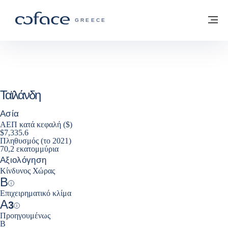
Μετάβαση στο περιεχόμενο
Πίσω στην Αρχική
Με
COFACE FOR TRADE - ΙΣΤΟΣΕΛΊΔΑ ΟΜ
GREECE
Ταϊλάνδη
Ασία
ΑΕΠ κατά κεφαλή ($)
$7,335.6
Πληθυσμός (το 2021)
70,2 εκατομμύρια
Αξιολόγηση
Κίνδυνος Χώρας
B
Help
Επιχειρηματικό κλίμα
A
3
Help
Προηγουμένως
B