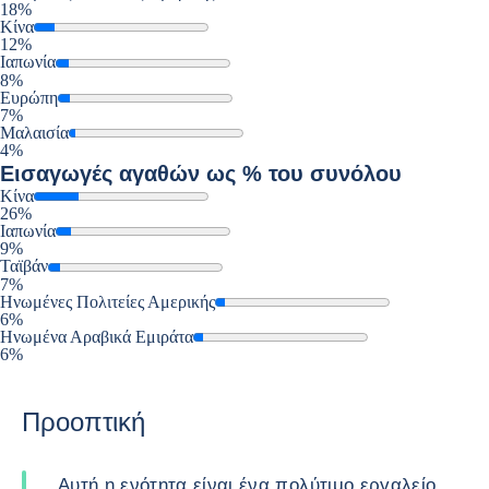
18%
Κίνα
12%
Ιαπωνία
8%
Ευρώπη
7%
Μαλαισία
4%
Εισαγωγές
αγαθών ως % του συνόλου
Κίνα
26%
Ιαπωνία
9%
Ταϊβάν
7%
Ηνωμένες Πολιτείες Αμερικής
6%
Ηνωμένα Αραβικά Εμιράτα
6%
Προοπτική
Αυτή η ενότητα είναι ένα πολύτιμο εργαλείο