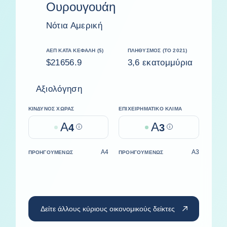
Ουρουγουάη
Νότια Αμερική
ΑΕΠ ΚΑΤΆ ΚΕΦΑΛΉ ($)
ΠΛΗΘΥΣΜΌΣ (ΤΟ 2021)
$21656.9
3,6 εκατομμύρια
Αξιολόγηση
ΚΊΝΔΥΝΟΣ ΧΏΡΑΣ
ΕΠΙΧΕΙΡΗΜΑΤΙΚΌ ΚΛΊΜΑ
A
A
4
Help
3
Help
A4
A3
ΠΡΟΗΓΟΥΜΈΝΩΣ
ΠΡΟΗΓΟΥΜΈΝΩΣ
Δείτε άλλους κύριους οικονομικούς δείκτες