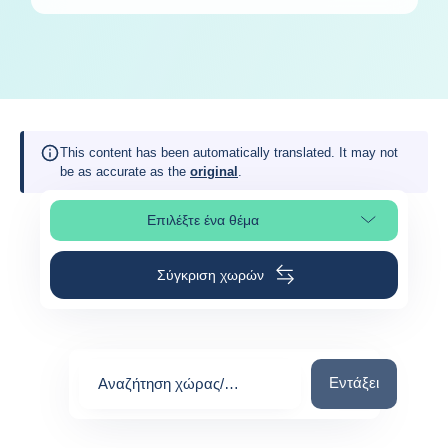
This content has been automatically translated. It may not
be as accurate as the
original
.
Επιλέξτε ένα θέμα
Επιλέξτε τμήμα της σελίδας
Σύγκριση χωρών
Αναζήτηση χώρας
Εντάξει
Αναζήτηση χώρας/
περιοχής
0
suggestions