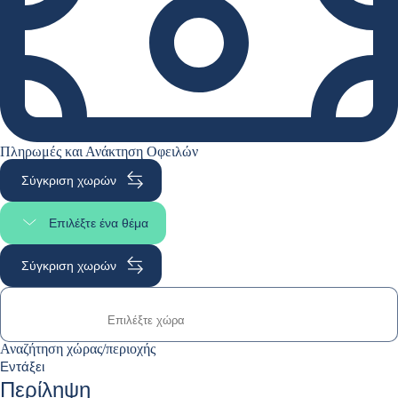
Πληρωμές και Ανάκτηση Οφειλών
Σύγκριση χωρών
Επιλέξτε ένα θέμα
Επιλέξτε τμήμα της σελίδας
Σύγκριση χωρών
Αναζήτηση χώρας/περιοχής
Αναζήτηση χώρας/περιοχής
0
Εντάξει
suggestions
Περίληψη