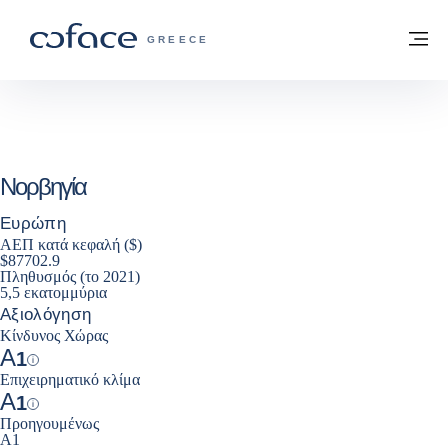
Μετάβαση στο περιεχόμενο
Πίσω στην Αρχική
Με
COFACE FOR TRADE - ΙΣΤΟΣΕΛΊΔΑ ΟΜ
GREECE
Νορβηγία
Ευρώπη
ΑΕΠ κατά κεφαλή ($)
$87702.9
Πληθυσμός (το 2021)
5,5 εκατομμύρια
Αξιολόγηση
Κίνδυνος Χώρας
A
1
Help
Επιχειρηματικό κλίμα
A
1
Help
Προηγουμένως
A1