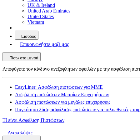
UK & Ireland
United Arab Emirates
United States
Vietnam
Είσοδος
Επικοινωνήστε μαζί μας
Πίσω στο μενού
Αποφύγετε τον κίνδυνο ανεξόφλητων οφειλών με την ασφάλιση πι
EasyLiner: Ασφάλιση πιστώσεων για ΜΜΕ
Ασφάλιση πιστώσεων Μεσαίων Επιχειρήσεων
Ασφάλιση πιστώσεων για μεγάλες επιχειρήσεις
Παγκόσμια λύση ασφάλισης πιστώσεων για πολυεθνικές εταιρ
Τί είναι Ασφάλιση Πιστώσεων
Ανακαλύψτε