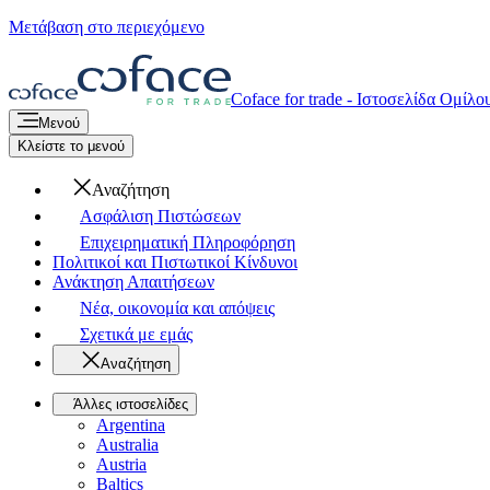
Μετάβαση στο περιεχόμενο
Coface for trade - Ιστοσελίδα Ομίλο
Μενού
Κλείστε το μενού
Αναζήτηση
Ασφάλιση Πιστώσεων
Επιχειρηματική Πληροφόρηση
Πολιτικοί και Πιστωτικοί Κίνδυνοι
Ανάκτηση Απαιτήσεων
Νέα, οικονομία και απόψεις
Σχετικά με εμάς
Αναζήτηση
Άλλες ιστοσελίδες
Argentina
Australia
Austria
Baltics