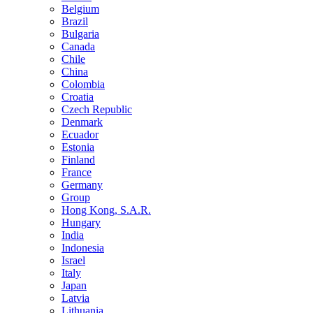
Belgium
Brazil
Bulgaria
Canada
Chile
China
Colombia
Croatia
Czech Republic
Denmark
Ecuador
Estonia
Finland
France
Germany
Group
Hong Kong, S.A.R.
Hungary
India
Indonesia
Israel
Italy
Japan
Latvia
Lithuania