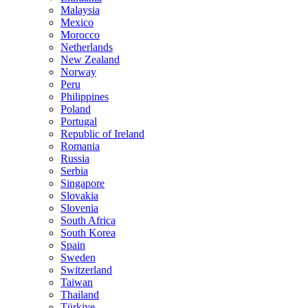
Malaysia
Mexico
Morocco
Netherlands
New Zealand
Norway
Peru
Philippines
Poland
Portugal
Republic of Ireland
Romania
Russia
Serbia
Singapore
Slovakia
Slovenia
South Africa
South Korea
Spain
Sweden
Switzerland
Taiwan
Thailand
Türkiye