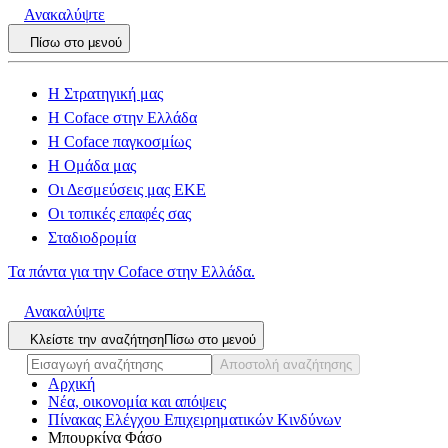
Ανακαλύψτε
Πίσω στο μενού
Η Στρατηγική μας
Η Coface στην Ελλάδα
Η Coface παγκοσμίως
Η Ομάδα μας
Οι Δεσμεύσεις μας ΕΚΕ
Οι τοπικές επαφές σας
Σταδιοδρομία
Τα πάντα για την Coface στην Ελλάδα.
Ανακαλύψτε
Κλείστε την αναζήτηση
Πίσω στο μενού
Αποστολή αναζήτησης
Αρχική
Νέα, οικονομία και απόψεις
Πίνακας Ελέγχου Επιχειρηματικών Κινδύνων
Μπουρκίνα Φάσο