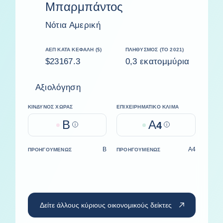
Μπαρμπάντος
Νότια Αμερική
ΑΕΠ ΚΑΤΆ ΚΕΦΑΛΉ ($)
ΠΛΗΘΥΣΜΌΣ (ΤΟ 2021)
$23167.3
0,3 εκατομμύρια
Αξιολόγηση
ΚΊΝΔΥΝΟΣ ΧΏΡΑΣ
ΕΠΙΧΕΙΡΗΜΑΤΙΚΌ ΚΛΊΜΑ
B
A
Help
4
Help
B
A4
ΠΡΟΗΓΟΥΜΈΝΩΣ
ΠΡΟΗΓΟΥΜΈΝΩΣ
Δείτε άλλους κύριους οικονομικούς δείκτες