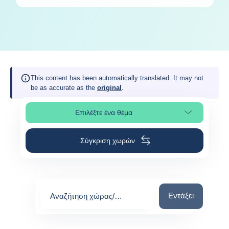
This content has been automatically translated. It may not
be as accurate as the
original
.
Επιλέξτε ένα θέμα
Επιλέξτε τμήμα της σελίδας
Σύγκριση χωρών
Αναζήτηση χώρας
Εντάξει
Αναζήτηση χώρας/
περιοχής
0
suggestions