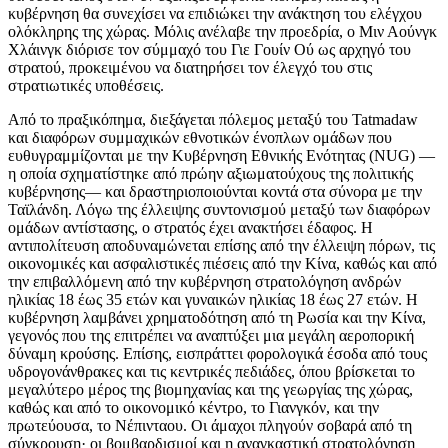
κυβέρνηση θα συνεχίσει να επιδιώκει την ανάκτηση του ελέγχου
ολόκληρης της χώρας. Μόλις ανέλαβε την προεδρία, ο Μιν Αούνγκ
Χλάινγκ διόρισε τον σύμμαχό του Γιε Γουίν Ού ως αρχηγό του
στρατού, προκειμένου να διατηρήσει τον έλεγχό του στις
στρατιωτικές υποθέσεις.
Από το πραξικόπημα, διεξάγεται πόλεμος μεταξύ του Tatmadaw
και διαφόρων συμμαχικών εθνοτικών ένοπλων ομάδων που
ευθυγραμμίζονται με την Κυβέρνηση Εθνικής Ενότητας (NUG) —
η οποία σχηματίστηκε από πρώην αξιωματούχους της πολιτικής
κυβέρνησης— και δραστηριοποιούνται κοντά στα σύνορα με την
Ταϊλάνδη. Λόγω της έλλειψης συντονισμού μεταξύ των διαφόρων
ομάδων αντίστασης, ο στρατός έχει ανακτήσει έδαφος. Η
αντιπολίτευση αποδυναμώνεται επίσης από την έλλειψη πόρων, τις
οικονομικές και ασφαλιστικές πιέσεις από την Κίνα, καθώς και από
την επιβαλλόμενη από την κυβέρνηση στρατολόγηση ανδρών
ηλικίας 18 έως 35 ετών και γυναικών ηλικίας 18 έως 27 ετών. Η
κυβέρνηση λαμβάνει χρηματοδότηση από τη Ρωσία και την Κίνα,
γεγονός που της επιτρέπει να αναπτύξει μια μεγάλη αεροπορική
δύναμη κρούσης. Επίσης, εισπράττει φορολογικά έσοδα από τους
υδρογονάνθρακες και τις κεντρικές πεδιάδες, όπου βρίσκεται το
μεγαλύτερο μέρος της βιομηχανίας και της γεωργίας της χώρας,
καθώς και από το οικονομικό κέντρο, το Γιανγκόν, και την
πρωτεύουσα, το Νέπινταου. Οι άμαχοι πληγούν σοβαρά από τη
σύγκρουση· οι βομβαρδισμοί και η αναγκαστική στρατολόγηση