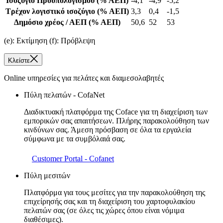
Ισοζύγιο Προϋπολογισμού
(% ΑΕΠ)
-4,1
-4,9
-5,2
Τρέχον λογιστικό ισοζύγιο
(% ΑΕΠ)
3,3
0,4
-1,5
Δημόσιο χρέος / ΑΕΠ
(% ΑΕΠ)
50,6
52
53
(e): Εκτίμηση (f): Πρόβλεψη
Κλείστε
Online υπηρεσίες για πελάτες και διαμεσολαβητές
Πύλη πελατών - CofaNet
Διαδικτυακή πλατφόρμα της Coface για τη διαχείριση των
εμπορικών σας απαιτήσεων. Πλήρης παρακολούθηση των
κινδύνων σας. Άμεση πρόσβαση σε όλα τα εργαλεία
σύμφωνα με τα συμβόλαιά σας.
Customer Portal - Cofanet
Πύλη μεσιτών
Πλατφόρμα για τους μεσίτες για την παρακολούθηση της
επιχείρησής σας και τη διαχείριση του χαρτοφυλακίου
πελατών σας (σε όλες τις χώρες όπου είναι νόμιμα
διαθέσιμες).