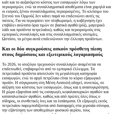
κιάτ και το αυξανόμενο κόστος των εισαγωγών λόγω των
περιορισμών, ενώ τα συναλλαγματικά αποθέματα είναι χαμηλά και
οι εισροές ξένου συναλλάγματος περιορισμένες. Το κλείσιμο του
Στενού του Ορμούζ δεν κάνει παρά να επιδεινώνει αυτές τις
πιέσεις. Για να περιορίσει τον πληθωρισμό, η κυβέρνηση έχει
επιβάλει ανώτατα όρια τιμών σε βασικά αγαθά (ρύζι, μαγειρικό
λάδι και προϊόντα πετρελαίου), καθώς και περιορισμούς στις
εμπορικές συναλλαγές και στις συναλλαγματικές ισοτιμίες.
Ωστόσο, τα μέτρα αυτά επιδεινώνουν την έλλειψη προϊόντων.
Και οι δύο συγκρούσεις ασκούν πρόσθετη πίεση
στους δημόσιους και εξωτερικούς λογαριασμούς
Το 2026, το ισοζύγιο τρεχουσών συναλλαγών αναμένεται να
επιδεινωθεί, επιβαρυμένο από το εμπορικό έλλειμμα. Τα
πετρελαϊκά προϊόντα αποτελούν τη μεγαλύτερη κατηγορία
εισαγωγών, ενώ το αργό πετρέλαιο είναι το κύριο εξαγωγικό
προϊόν. Η σύγκρουση στη Μέση Ανατολή οδηγεί, συνεπώς, σε
αύξηση του κόστους των εισαγωγών, όπως και η ανασυγκρότηση.
Η χώρα εξαρτάται από τις εισαγωγές κεφαλαιουχικών αγαθών και
καταναλωτικών αγαθών, καθώς και από πρώτες ύλες όπως ο
σίδηρος, οι συνθετικές ίνες και τα λιπάσματα. Οι εξαγωγές εκτός
πετρελαίου παρεμποδίζονται από διαταραχές στα χερσαία σύνορα,
την εξάντληση των αποθεμάτων φυσικού αερίου, τους