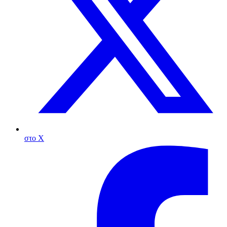
στο X