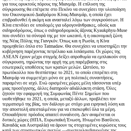
για τους ορυκτούς πόρους της Μιανμάρ. Η επίλυση της
σύγκρουσης θα επέτρεπε στο Πεκίνο να συνεχίσει την υλοποίηση
του Οικονομικού Διαδρόμου Κίνας-Μιανμάρ, η οποία έχει
επιβραδυνθεί ή ακόμη και ανασταλεί λόγω των συγκρούσεων. Η
Κίνα επενδύει σε υποδομές για υδρογονάνθρακες, οδούς και
σιδηροδρόμους, όπως ο σιδηροδρομικός άξονας Kyaukphyu-Muse
που συνδέει τα σύνορά της με τον ωκεανό, ή η οικονομική ζώνη
της Νέας Πόλης της Γιανγκόν. Όπως και η Ρωσία, η Κίνα
προμηθεύει όπλα στο Tatmadaw. Θα συνεχίσει να υποστηρίζει την
κυβέρνηση παρέχοντας πετρέλαιο και λιπάσματα. Οι χώρες της
ASEAN έχουν μέχρι στιγμής δείξει απροθυμία να εμπλακούν στη
σύγκρουση, τηρώντας την αρχή της μη παρέμβασης στις
εσωτερικές υποθέσεις των κρατών μελών. Ωστόσο, το
πρωτόκολλο που θεσπίστηκε το 2021, το οποίο επιτρέπει στη
Μιανμάρ να συμμετέχει μόνο σε μη πολιτικές συναντήσεις,
παραμένει σε ισχύ. Ενώ ορισμένες χώρες μέλη τάσσονται υπέρ
μιας προσέγγισης, άλλες διατηρούν αδιάλλακτη στάση. Όλες
ζητούν την εφαρμογή της Συμφωνίας Πέντε Σημείων που
υιοθετήθηκε το 2021, η οποία, μεταξύ άλλων, προβλέπει τον
τερματισμό της βίας, τον διάλογο με στόχο μια ειρηνική λύση και
την αποστολή απεσταλμένου για να επισκεφθεί όλα τα μέρη.
Οποιαδήποτε πρόοδος απαιτεί συναίνεση. Δεν αναμένεται οι
δυτικές χώρες (ΗΠΑ, Ευρωπαϊκή Ένωση, Ηνωμένο Βασίλειο,
Καναδάς και Αυστραλία) να άρουν τις στοχευμένες κυρώσεις τους
κατά των στρατιωτικών ηγετών —συμπεριλαμβανομένης της