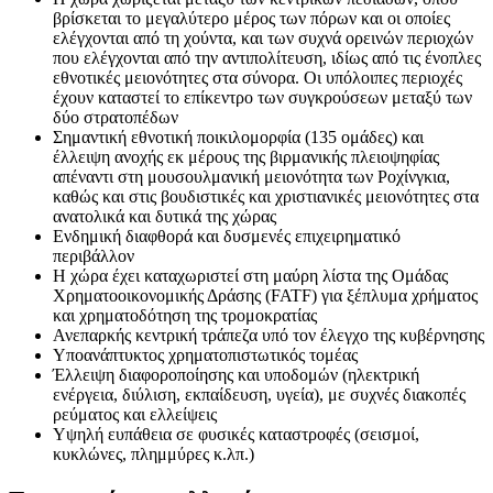
βρίσκεται το μεγαλύτερο μέρος των πόρων και οι οποίες
ελέγχονται από τη χούντα, και των συχνά ορεινών περιοχών
που ελέγχονται από την αντιπολίτευση, ιδίως από τις ένοπλες
εθνοτικές μειονότητες στα σύνορα. Οι υπόλοιπες περιοχές
έχουν καταστεί το επίκεντρο των συγκρούσεων μεταξύ των
δύο στρατοπέδων
Σημαντική εθνοτική ποικιλομορφία (135 ομάδες) και
έλλειψη ανοχής εκ μέρους της βιρμανικής πλειοψηφίας
απέναντι στη μουσουλμανική μειονότητα των Ροχίνγκια,
καθώς και στις βουδιστικές και χριστιανικές μειονότητες στα
ανατολικά και δυτικά της χώρας
Ενδημική διαφθορά και δυσμενές επιχειρηματικό
περιβάλλον
Η χώρα έχει καταχωριστεί στη μαύρη λίστα της Ομάδας
Χρηματοοικονομικής Δράσης (FATF) για ξέπλυμα χρήματος
και χρηματοδότηση της τρομοκρατίας
Ανεπαρκής κεντρική τράπεζα υπό τον έλεγχο της κυβέρνησης
Υποανάπτυκτος χρηματοπιστωτικός τομέας
Έλλειψη διαφοροποίησης και υποδομών (ηλεκτρική
ενέργεια, διύλιση, εκπαίδευση, υγεία), με συχνές διακοπές
ρεύματος και ελλείψεις
Υψηλή ευπάθεια σε φυσικές καταστροφές (σεισμοί,
κυκλώνες, πλημμύρες κ.λπ.)