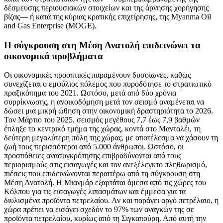
δέσμευσης περιουσιακών στοιχείων και της άρνησης χορήγησης
βίζας— ή κατά της κύριας κρατικής επιχείρησης, της Myanma Oil
and Gas Enterprise (MOGE).
Η σύγκρουση στη Μέση Ανατολή επιδεινώνει τα
οικονομικά προβλήματα
Οι οικονομικές προοπτικές παραμένουν δυσοίωνες, καθώς
συνεχίζεται ο εμφύλιος πόλεμος που πυροδότησε το στρατιωτικό
πραξικόπημα του 2021. Ωστόσο, μετά από δύο χρόνια
συρρίκνωσης, η ανοικοδόμηση μετά τον σεισμό αναμένεται να
δώσει μια μικρή ώθηση στην οικονομική δραστηριότητα το 2026.
Τον Μάρτιο του 2025, σεισμός μεγέθους 7,7 έως 7,9 βαθμών
έπληξε το κεντρικό τμήμα της χώρας, κοντά στο Μανταλέι, τη
δεύτερη μεγαλύτερη πόλη της χώρας, με αποτέλεσμα να χάσουν τη
ζωή τους περισσότεροι από 5.000 άνθρωποι. Ωστόσο, οι
προσπάθειες ανασυγκρότησης επιβραδύνονται από τους
περιορισμούς στις εισαγωγές και τον ανεξέλεγκτο πληθωρισμό,
πιέσεις που επιδεινώνονται περαιτέρω από τη σύγκρουση στη
Μέση Ανατολή. Η Μιανμάρ εξαρτάται άμεσα από τις χώρες του
Κόλπου για τις εισαγωγές λιπασμάτων και έμμεσα για τα
διυλισμένα προϊόντα πετρελαίου. Αν και παράγει αργό πετρέλαιο, η
χώρα πρέπει να εισάγει σχεδόν το 97% των αναγκών της σε
προϊόντα πετρελαίου, κυρίως από τη Σιγκαπούρη. Από αυτή την