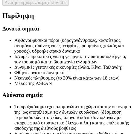
Αναζήτηση χώρας/περιοχής
Εντάξει
Περίληψη
Δυνατά σημεία
Άφθονοι φυσικοί πόροι (υδρογονάνθρακες, κασσίτερος,
αντιμόνιο, σπάνιες γαίες, νεφρίτης, ρουμπίνια, χαλκός και
χρυσός), υδροηλεκτρικό δυναμικό
Ισχυρές προοπτικές για τη γεωργία, την υδατοκαλλιέργεια,
τον τουρισμό και τη βιομηχανία ενδυμάτων
Δυναμικές γειτονικές οικονομίες (Ινδία, Κίνα, Ταϊλάνδη)
Φθηνό εργατικό δυναμικό
Νεανικός πληθυσμός (το 30% είναι κάτω των 18 ετών)
Μέλος της ASEAN
Αδύνατα σημεία
Το πραξικόπημα έχει απομονώσει τη χώρα και την οικονομία
της, ως αποτέλεσμα των δυτικών κυρώσεων (δέσμευση
περιουσιακών στοιχείων, απαγορεύσεις συναλλαγών με
εταιρείες υπό στρατιωτικό έλεγχο κ.λπ.) και της επιλεκτικής
αποδοχής της διεθνούς βοήθειας
Η χώρα χωρίζεται μεταξύ των κεντρικών πεδιάδων, όπου