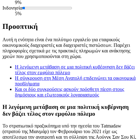
9%
Ινδονησία
5%
Προοπτική
Αυτή η ενότητα είναι ένα πολύτιμο εργαλείο για εταιρικούς
οικονομικούς διαχειριστές και διαχειριστές πιστώσεων. Παρέχει
πληροφορίες σχετικά με τις πρακτικές πληρωμών και ανάκτησης
χρεών που χρησιμοποιούνται στη χώρα.
Η λεγόμενη μετάβαση σε μια πολιτική κυβέρνηση δεν βάζει
τέλος στον εμφύλιο πόλεμο
Η σύγκρουση στη Μέση Ανατολή επιδεινώνει τα οικονομικά
προβλήματα
Και οι δύο συγκρούσεις ασκούν πρόσθετη πίεση στους
δημόσιους και εξωτερικούς λογαριασμούς
Η λεγόμενη μετάβαση σε μια πολιτική κυβέρνηση
δεν βάζει τέλος στον εμφύλιο πόλεμο
Το στρατιωτικό πραξικόπημα υπό την ηγεσία του Tatmadaw
(στρατού της Μιανμάρ) τον Φεβρουάριο του 2021 είχε ως
αποτέλεσμα την ανατροπή και τη σύλληψη της Αούνγκ Σαν Σου Κί,