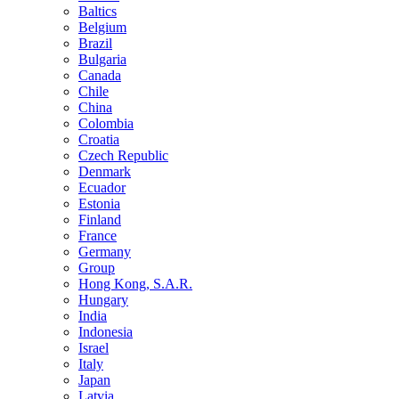
Baltics
Belgium
Brazil
Bulgaria
Canada
Chile
China
Colombia
Croatia
Czech Republic
Denmark
Ecuador
Estonia
Finland
France
Germany
Group
Hong Kong, S.A.R.
Hungary
India
Indonesia
Israel
Italy
Japan
Latvia