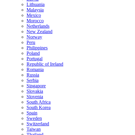
Lithuania
Malaysia
Mexico
Morocco
Netherlands
New Zealand
Norway
Peru
Philippines
Poland
Portugal
Republic of Ireland
Romania
Russia
Serbia
Singapore
Slovakia
Slovenia
South Africa
South Korea
Spain
Sweden
Switzerland
Taiwan
Thailand