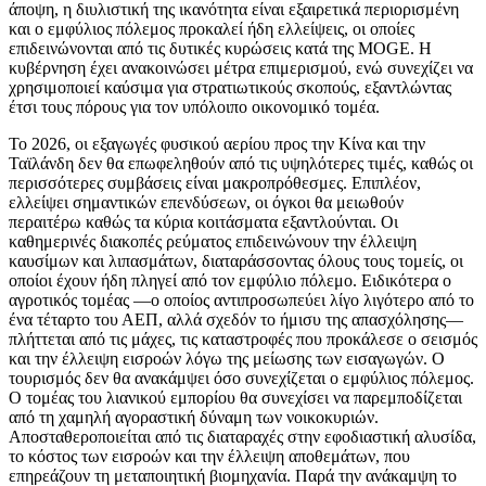
άποψη, η διυλιστική της ικανότητα είναι εξαιρετικά περιορισμένη
και ο εμφύλιος πόλεμος προκαλεί ήδη ελλείψεις, οι οποίες
επιδεινώνονται από τις δυτικές κυρώσεις κατά της MOGE. Η
κυβέρνηση έχει ανακοινώσει μέτρα επιμερισμού, ενώ συνεχίζει να
χρησιμοποιεί καύσιμα για στρατιωτικούς σκοπούς, εξαντλώντας
έτσι τους πόρους για τον υπόλοιπο οικονομικό τομέα.
Το 2026, οι εξαγωγές φυσικού αερίου προς την Κίνα και την
Ταϊλάνδη δεν θα επωφεληθούν από τις υψηλότερες τιμές, καθώς οι
περισσότερες συμβάσεις είναι μακροπρόθεσμες. Επιπλέον,
ελλείψει σημαντικών επενδύσεων, οι όγκοι θα μειωθούν
περαιτέρω καθώς τα κύρια κοιτάσματα εξαντλούνται. Οι
καθημερινές διακοπές ρεύματος επιδεινώνουν την έλλειψη
καυσίμων και λιπασμάτων, διαταράσσοντας όλους τους τομείς, οι
οποίοι έχουν ήδη πληγεί από τον εμφύλιο πόλεμο. Ειδικότερα ο
αγροτικός τομέας —ο οποίος αντιπροσωπεύει λίγο λιγότερο από το
ένα τέταρτο του ΑΕΠ, αλλά σχεδόν το ήμισυ της απασχόλησης—
πλήττεται από τις μάχες, τις καταστροφές που προκάλεσε ο σεισμός
και την έλλειψη εισροών λόγω της μείωσης των εισαγωγών. Ο
τουρισμός δεν θα ανακάμψει όσο συνεχίζεται ο εμφύλιος πόλεμος.
Ο τομέας του λιανικού εμπορίου θα συνεχίσει να παρεμποδίζεται
από τη χαμηλή αγοραστική δύναμη των νοικοκυριών.
Αποσταθεροποιείται από τις διαταραχές στην εφοδιαστική αλυσίδα,
το κόστος των εισροών και την έλλειψη αποθεμάτων, που
επηρεάζουν τη μεταποιητική βιομηχανία. Παρά την ανάκαμψη το