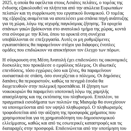
2025, η οποία θα οφείλεται στους Ασιάτες πελάτες, ο τομέας της
ένδυσης εξακολουθεί να πλήττεται από την απώλεια Ευρωπαίων
πελατών και τη συρρίκνωση του εργατικού δυναμικού. Ο τομέας
της εξόρυξης αναμένεται να αποτελέσει μια σπάνια πηγή ανάπτυξης
για τη χώρα, λόγω της ισχυρής παγκόσμιας ζήτησης. Τα ορυχεία
σπάνιων γαιών βρίσκονται στο ανατολικό τμήμα της χώρας, κοντά
στα σύνορα με την Κίνα, όπου τα ορυκτά στη συνέχεια
υποβάλλονται σε επεξεργασία. Αυτές οι μη ρυθμιζόμενες
εγκαταστάσεις θα παραμείνουν στόχοι για διάφορες ένοπλες
ομάδες που επιδιώκουν να αποκτήσουν τον έλεγχο των πόρων.
Η σύγκρουση στη Μέση Ανατολή έχει επιδεινώσει τις οικονομικές
δυσκολίες που προκάλεσε ο εμφύλιος πόλεμος. Οι ιδιωτικές
επενδύσεις, τόσο εγχώριες όσο και ξένες, θα παραμείνουν
ουσιαστικά σε στάση, όσο συνεχίζεται ο πόλεμος. Οι δημόσιες
δαπάνες θα περιοριστούν, καθώς τα πενιχρά έσοδα θα
διοχετευθούν στην πολεμική προσπάθεια. Η ζήτηση των
νοικοκυριών θα παραμείνει υποτονική λόγω της χαμηλής
απασχόλησης και της εκτόπισης του πληθυσμού. Επιπλέον, τα
πραγματικά εισοδήματα των πολιτών της Μιανμάρ θα συνεχίσουν
να υπονομεύονται από τον υψηλό πληθωρισμό. Ο πληθωρισμός
τροφοδοτείται από την αύξηση της προσφοράς χρήματος που
χρησιμοποιείται για τη χρηματοδότηση του δημοσιονομικού
ελλείμματος, καθώς και από τις εσωτερικές καταστροφές και τις
διαταραχές στην προσφορά. Επιδεινώνεται από την υποτίμηση του