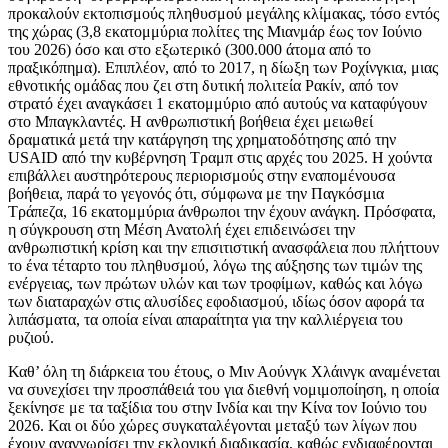
προκαλούν εκτοπισμούς πληθυσμού μεγάλης κλίμακας, τόσο εντός
της χώρας (3,8 εκατομμύρια πολίτες της Μιανμάρ έως τον Ιούνιο
του 2026) όσο και στο εξωτερικό (300.000 άτομα από το
πραξικόπημα). Επιπλέον, από το 2017, η δίωξη των Ροχίνγκια, μιας
εθνοτικής ομάδας που ζει στη δυτική πολιτεία Ρακίν, από τον
στρατό έχει αναγκάσει 1 εκατομμύριο από αυτούς να καταφύγουν
στο Μπαγκλαντές. Η ανθρωπιστική βοήθεια έχει μειωθεί
δραματικά μετά την κατάργηση της χρηματοδότησης από την
USAID από την κυβέρνηση Τραμπ στις αρχές του 2025. Η χούντα
επιβάλλει αυστηρότερους περιορισμούς στην εναπομένουσα
βοήθεια, παρά το γεγονός ότι, σύμφωνα με την Παγκόσμια
Τράπεζα, 16 εκατομμύρια άνθρωποι την έχουν ανάγκη. Πρόσφατα,
η σύγκρουση στη Μέση Ανατολή έχει επιδεινώσει την
ανθρωπιστική κρίση και την επισιτιστική ανασφάλεια που πλήττουν
το ένα τέταρτο του πληθυσμού, λόγω της αύξησης των τιμών της
ενέργειας, των πρώτων υλών και των τροφίμων, καθώς και λόγω
των διαταραχών στις αλυσίδες εφοδιασμού, ιδίως όσον αφορά τα
λιπάσματα, τα οποία είναι απαραίτητα για την καλλιέργεια του
ρυζιού.
Καθ’ όλη τη διάρκεια του έτους, ο Μιν Αούνγκ Χλάινγκ αναμένεται
να συνεχίσει την προσπάθειά του για διεθνή νομιμοποίηση, η οποία
ξεκίνησε με τα ταξίδια του στην Ινδία και την Κίνα τον Ιούνιο του
2026. Και οι δύο χώρες συγκαταλέγονται μεταξύ των λίγων που
έχουν αναγνωρίσει την εκλογική διαδικασία, καθώς ενδιαφέρονται