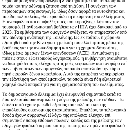
περιορισμούς στην παραγωγική δραστηριότητα του μεταποιητικού
τομέα και την αδύναμη ζήτηση από τη Δύση. Η συνέχιση των
περιορισμών στις εισαγωγές, ιδίως όσον αφορά τα αυτοκίνητα και
τα είδη πολυτελείας, θα περιορίσει τη διεύρυνση του ελλείμματος.
Η ανασφάλεια και οι υψηλές τιμές του κηροζίνης πλήττουν τον
τουρισμό. Η ανθρωπιστική βοήθεια των ΗΠΑ έχει διακοπεί από το
2025. Τα εμβάσματα των ομογενών ενδέχεται να επηρεαστούν από
την αδύναμη ανάπτυξη της Ταϊλάνδης. Ως εκ τούτου, η χώρα θα
εξαρτηθεί από την Κίνα για τη μείωση του ελλείμματος μέσω της
βοήθειας για την ανοικοδόμηση και για τη χρηματοδότησή της,
ιδίως μέσω άμεσων ξένων επενδύσεων (ΑΞΕ). Αντιμέτωπη με
πιέσεις στους εξωτερικούς λογαριασμούς, η κυβέρνηση αναμένεται
να διατηρήσει τους ελέγχους στις ροές κεφαλαίων και τον φόρο επί
των εμβασμάτων των ομογενών, τα οποία αποτελούν την κύρια
πηγή εισροών ξένου κεφαλαίου. Αυτό της επιτρέπει να περιορίσει
την εξάντληση των αποθεματικών, τα οποία είναι ήδη εξαιρετικά
χαμηλά αλλά απαραίτητα για τη χρηματοδότηση του ελλείμματος.
Το δημοσιονομικό έλλειμμα έχει διευρυνθεί σημαντικά κατά τα
δύο τελευταία οικονομικά έτη λόγω της μείωσης των εσόδων. Τα
έσοδα αυτά έχουν μειωθεί εξαιτίας του πολέμου και της
επακόλουθης οικονομικής στασιμότητας. Επιπλέον, τα τελωνειακά
έσοδα έχουν συρρικνωθεί λόγω της απώλειας ελέγχου επί
σημαντικών παραμεθόριων πόλεων, καθώς και της μείωσης των
εξαγωγών φυσικού αερίου και της πτώσης των τιμών του φυσικού