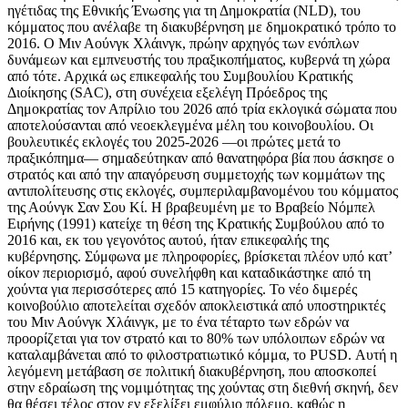
ηγέτιδας της Εθνικής Ένωσης για τη Δημοκρατία (NLD), του
κόμματος που ανέλαβε τη διακυβέρνηση με δημοκρατικό τρόπο το
2016. Ο Μιν Αούνγκ Χλάινγκ, πρώην αρχηγός των ενόπλων
δυνάμεων και εμπνευστής του πραξικοπήματος, κυβερνά τη χώρα
από τότε. Αρχικά ως επικεφαλής του Συμβουλίου Κρατικής
Διοίκησης (SAC), στη συνέχεια εξελέγη Πρόεδρος της
Δημοκρατίας τον Απρίλιο του 2026 από τρία εκλογικά σώματα που
αποτελούσανται από νεοεκλεγμένα μέλη του κοινοβουλίου. Οι
βουλευτικές εκλογές του 2025-2026 —οι πρώτες μετά το
πραξικόπημα— σημαδεύτηκαν από θανατηφόρα βία που άσκησε ο
στρατός και από την απαγόρευση συμμετοχής των κομμάτων της
αντιπολίτευσης στις εκλογές, συμπεριλαμβανομένου του κόμματος
της Αούνγκ Σαν Σου Κί. Η βραβευμένη με το Βραβείο Νόμπελ
Ειρήνης (1991) κατείχε τη θέση της Κρατικής Συμβούλου από το
2016 και, εκ του γεγονότος αυτού, ήταν επικεφαλής της
κυβέρνησης. Σύμφωνα με πληροφορίες, βρίσκεται πλέον υπό κατ’
οίκον περιορισμό, αφού συνελήφθη και καταδικάστηκε από τη
χούντα για περισσότερες από 15 κατηγορίες. Το νέο διμερές
κοινοβούλιο αποτελείται σχεδόν αποκλειστικά από υποστηρικτές
του Μιν Αούνγκ Χλάινγκ, με το ένα τέταρτο των εδρών να
προορίζεται για τον στρατό και το 80% των υπόλοιπων εδρών να
καταλαμβάνεται από το φιλοστρατιωτικό κόμμα, το PUSD. Αυτή η
λεγόμενη μετάβαση σε πολιτική διακυβέρνηση, που αποσκοπεί
στην εδραίωση της νομιμότητας της χούντας στη διεθνή σκηνή, δεν
θα θέσει τέλος στον εν εξελίξει εμφύλιο πόλεμο, καθώς η