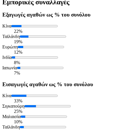
Εμπορικές συναλλαγές
Εξαγωγές
αγαθών ως % του συνόλου
Κίνα
22%
Ταϊλάνδη
19%
Ευρώπη
12%
Ινδία
8%
Ιαπωνία
7%
Εισαγωγές
αγαθών ως % του συνόλου
Κίνα
33%
Σιγκαπούρη
25%
Μαλαισία
10%
Ταϊλάνδη