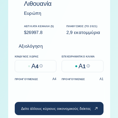
Λιθουανία
Ευρώπη
ΑΕΠ ΚΑΤΆ ΚΕΦΑΛΉ ($)
ΠΛΗΘΥΣΜΌΣ (ΤΟ 2021)
$26997.8
2,9 εκατομμύρια
Αξιολόγηση
ΚΊΝΔΥΝΟΣ ΧΏΡΑΣ
ΕΠΙΧΕΙΡΗΜΑΤΙΚΌ ΚΛΊΜΑ
A
A
4
Help
1
Help
A4
A1
ΠΡΟΗΓΟΥΜΈΝΩΣ
ΠΡΟΗΓΟΥΜΈΝΩΣ
Δείτε άλλους κύριους οικονομικούς δείκτες