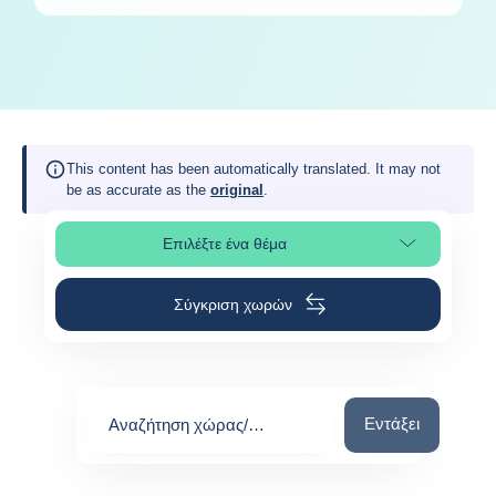
This content has been automatically translated. It may not
be as accurate as the
original
.
Επιλέξτε ένα θέμα
Επιλέξτε τμήμα της σελίδας
Σύγκριση χωρών
Αναζήτηση χώρας
Εντάξει
Αναζήτηση χώρας/
περιοχής
0
suggestions