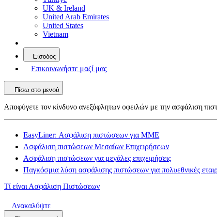
UK & Ireland
United Arab Emirates
United States
Vietnam
Είσοδος
Επικοινωνήστε μαζί μας
Πίσω στο μενού
Αποφύγετε τον κίνδυνο ανεξόφλητων οφειλών με την ασφάλιση πι
EasyLiner: Ασφάλιση πιστώσεων για ΜΜΕ
Ασφάλιση πιστώσεων Μεσαίων Επιχειρήσεων
Ασφάλιση πιστώσεων για μεγάλες επιχειρήσεις
Παγκόσμια λύση ασφάλισης πιστώσεων για πολυεθνικές εταιρ
Τί είναι Ασφάλιση Πιστώσεων
Ανακαλύψτε