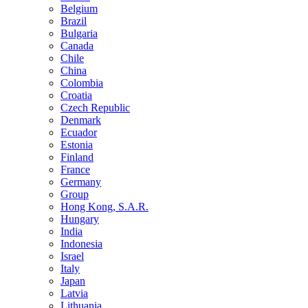
Belgium
Brazil
Bulgaria
Canada
Chile
China
Colombia
Croatia
Czech Republic
Denmark
Ecuador
Estonia
Finland
France
Germany
Group
Hong Kong, S.A.R.
Hungary
India
Indonesia
Israel
Italy
Japan
Latvia
Lithuania