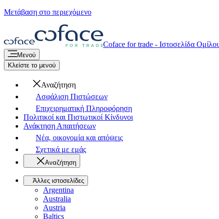
Μετάβαση στο περιεχόμενο
Coface for trade - Ιστοσελίδα Ομίλο
Μενού
Κλείστε το μενού
Αναζήτηση
Ασφάλιση Πιστώσεων
Επιχειρηματική Πληροφόρηση
Πολιτικοί και Πιστωτικοί Κίνδυνοι
Ανάκτηση Απαιτήσεων
Νέα, οικονομία και απόψεις
Σχετικά με εμάς
Αναζήτηση
Άλλες ιστοσελίδες
Argentina
Australia
Austria
Baltics