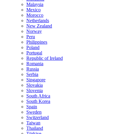
Malaysia
Mexico
Morocco
Netherlands
New Zealand
Norway
Peru
Philippines
Poland
Portugal
Republic of Ireland
Romania
Russia
Serbia
Singapore
Slovakia
Slovenia
South Africa
South Korea
Spain
Sweden
Switzerland
Taiwan
Thailand
Türkiye