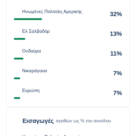
Ηνωμένες Πολιτείες Αμερικής
32%
Ελ Σαλβαδόρ
13%
Ονδούρα
11%
Νικαράγουα
7%
Ευρώπη
7%
Εισαγωγές
αγαθών ως % του συνόλου