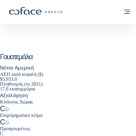
Μετάβαση στο περιεχόμενο
Πίσω στην Αρχική
Με
COFACE FOR TRADE - ΙΣΤΟΣΕΛΊΔΑ ΟΜ
GREECE
Γουατεμάλα
Νότια Αμερική
ΑΕΠ κατά κεφαλή ($)
$5,933.0
Πληθυσμός (το 2021)
17,6 εκατομμύρια
Αξιολόγηση
Κίνδυνος Χώρας
C
Help
Επιχειρηματικό κλίμα
C
Help
Προηγουμένως
C