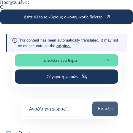
Προηγουμένως
C
Δείτε άλλους κύριους οικονομικούς δείκτες
This content has been automatically translated. It may not
be as accurate as the
original
.
Επιλέξτε ένα θέμα
Επιλέξτε τμήμα της σελίδας
Σύγκριση χωρών
Αναζήτηση χώρας
Εντάξει
Αναζήτηση χώρας/
περιοχής
0
suggestions