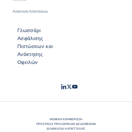
Ανάκτηση Απαιτήσεων
Γλωσσάρι
Ασφάλισης
Πιστώσεων και
Ανάκτησης
Οφειλών
LinkedIn
Twitter
Youtube
- Coface
- Coface
- Coface
ΝΟΜΙΚΉ ΕΝΗΜΈΡΩΣΗ
ΠΡΟΣΤΑΣΊΑ ΠΡΟΣΩΠΙΚΏΝ ΔΕΔΟΜΈΝΩΝ
ΔΙΑΔΙΚΑΣΊΑ ΚΑΤΑΓΓΕΛΊΑΣ