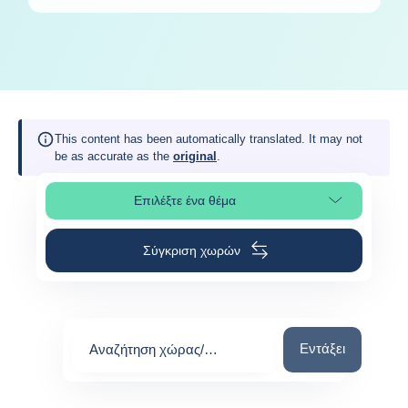
This content has been automatically translated. It may not
be as accurate as the
original
.
Επιλέξτε ένα θέμα
Επιλέξτε τμήμα της σελίδας
Σύγκριση χωρών
Αναζήτηση χώρας
Εντάξει
Αναζήτηση χώρας/
περιοχής
0
suggestions