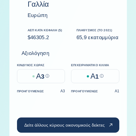
Γαλλία
Ευρώπη
ΑΕΠ ΚΑΤΆ ΚΕΦΑΛΉ ($)
ΠΛΗΘΥΣΜΌΣ (ΤΟ 2021)
$46305.2
65,9 εκατομμύρια
Αξιολόγηση
ΚΊΝΔΥΝΟΣ ΧΏΡΑΣ
ΕΠΙΧΕΙΡΗΜΑΤΙΚΌ ΚΛΊΜΑ
A
A
3
Help
1
Help
A3
A1
ΠΡΟΗΓΟΥΜΈΝΩΣ
ΠΡΟΗΓΟΥΜΈΝΩΣ
Δείτε άλλους κύριους οικονομικούς δείκτες