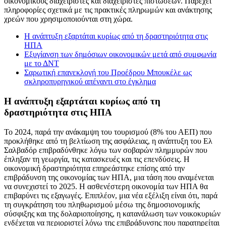
οικονομικούς διαχειριστές και διαχειριστές πιστώσεων. Παρέχει
πληροφορίες σχετικά με τις πρακτικές πληρωμών και ανάκτησης
χρεών που χρησιμοποιούνται στη χώρα.
Η ανάπτυξη εξαρτάται κυρίως από τη δραστηριότητα στις
ΗΠΑ
Εξυγίανση των δημόσιων οικονομικών μετά από συμφωνία
με το ΔΝΤ
Σαρωτική επανεκλογή του Προέδρου Μπουκέλε ως
σκληροπυρηνικού απέναντι στο έγκλημα
Η ανάπτυξη εξαρτάται κυρίως από τη
δραστηριότητα στις ΗΠΑ
Το 2024, παρά την ανάκαμψη του τουρισμού (8% του ΑΕΠ) που
προκλήθηκε από τη βελτίωση της ασφάλειας, η ανάπτυξη του Ελ
Σαλβαδόρ επιβραδύνθηκε λόγω των σοβαρών πλημμυρών που
έπληξαν τη γεωργία, τις κατασκευές και τις επενδύσεις. Η
οικονομική δραστηριότητα επηρεάστηκε επίσης από την
επιβράδυνση της οικονομίας των ΗΠΑ, μια τάση που αναμένεται
να συνεχιστεί το 2025. Η ασθενέστερη οικονομία των ΗΠΑ θα
επιβαρύνει τις εξαγωγές. Επιπλέον, μια νέα εξέλιξη είναι ότι, παρά
τη συγκράτηση του πληθωρισμού μέσω της δημοσιονομικής
σύσφιξης και της δολαριοποίησης, η κατανάλωση των νοικοκυριών
ενδέχεται να περιοριστεί λόγω της επιβράδυνσης που παρατηρείται