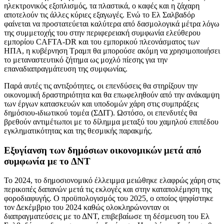
ηλεκτρονικός εξοπλισμός, τα πλαστικά, ο καφές και η ζάχαρη
αποτελούν τις άλλες κύριες εξαγωγές. Ενώ το Ελ Σαλβαδόρ
φαίνεται να προστατεύεται καλύτερα από δασμολογικά μέτρα λόγω
της συμμετοχής του στην περιφερειακή συμφωνία ελεύθερου
εμπορίου CAFTA-DR και του εμπορικού πλεονάσματος των
ΗΠΑ, η κυβέρνηση Τραμπ θα μπορούσε ακόμη να χρησιμοποιήσει
το μεταναστευτικό ζήτημα ως μοχλό πίεσης για την
επαναδιαπραγμάτευση της συμφωνίας.
Παρά αυτές τις αντιξοότητες, οι επενδύσεις θα στηρίξουν την
οικονομική δραστηριότητα και θα επωφεληθούν από την ανάκαμψη
των έργων κατασκευών και υποδομών χάρη στις συμπράξεις
δημόσιου-ιδιωτικού τομέα (ΣΔΙΤ). Ωστόσο, οι επενδυτές θα
βρεθούν αντιμέτωποι με το δίλημμα μεταξύ του χαμηλού επιπέδου
εγκληματικότητας και της θεσμικής παρακμής.
Εξυγίανση των δημόσιων οικονομικών μετά από
συμφωνία με το ΔΝΤ
Το 2024, το δημοσιονομικό έλλειμμα μειώθηκε ελαφρώς χάρη στις
περικοπές δαπανών μετά τις εκλογές και στην καταπολέμηση της
φοροδιαφυγής. Ο προϋπολογισμός του 2025, ο οποίος ψηφίστηκε
τον Δεκέμβριο του 2024 καθώς ολοκληρώνονταν οι
διαπραγματεύσεις με το ΔΝΤ, επιβεβαίωσε τη δέσμευση του Ελ