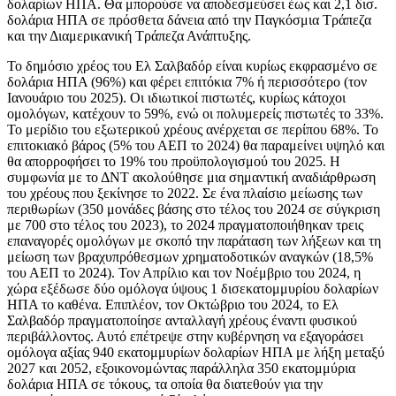
δολαρίων ΗΠΑ. Θα μπορούσε να αποδεσμεύσει έως και 2,1 δισ.
δολάρια ΗΠΑ σε πρόσθετα δάνεια από την Παγκόσμια Τράπεζα
και την Διαμερικανική Τράπεζα Ανάπτυξης.
Το δημόσιο χρέος του Ελ Σαλβαδόρ είναι κυρίως εκφρασμένο σε
δολάρια ΗΠΑ (96%) και φέρει επιτόκια 7% ή περισσότερο (τον
Ιανουάριο του 2025). Οι ιδιωτικοί πιστωτές, κυρίως κάτοχοι
ομολόγων, κατέχουν το 59%, ενώ οι πολυμερείς πιστωτές το 33%.
Το μερίδιο του εξωτερικού χρέους ανέρχεται σε περίπου 68%. Το
επιτοκιακό βάρος (5% του ΑΕΠ το 2024) θα παραμείνει υψηλό και
θα απορροφήσει το 19% του προϋπολογισμού του 2025. Η
συμφωνία με το ΔΝΤ ακολούθησε μια σημαντική αναδιάρθρωση
του χρέους που ξεκίνησε το 2022. Σε ένα πλαίσιο μείωσης των
περιθωρίων (350 μονάδες βάσης στο τέλος του 2024 σε σύγκριση
με 700 στο τέλος του 2023), το 2024 πραγματοποιήθηκαν τρεις
επαναγορές ομολόγων με σκοπό την παράταση των λήξεων και τη
μείωση των βραχυπρόθεσμων χρηματοδοτικών αναγκών (18,5%
του ΑΕΠ το 2024). Τον Απρίλιο και τον Νοέμβριο του 2024, η
χώρα εξέδωσε δύο ομόλογα ύψους 1 δισεκατομμυρίου δολαρίων
ΗΠΑ το καθένα. Επιπλέον, τον Οκτώβριο του 2024, το Ελ
Σαλβαδόρ πραγματοποίησε ανταλλαγή χρέους έναντι φυσικού
περιβάλλοντος. Αυτό επέτρεψε στην κυβέρνηση να εξαγοράσει
ομόλογα αξίας 940 εκατομμυρίων δολαρίων ΗΠΑ με λήξη μεταξύ
2027 και 2052, εξοικονομώντας παράλληλα 350 εκατομμύρια
δολάρια ΗΠΑ σε τόκους, τα οποία θα διατεθούν για την