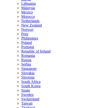
Lithuania
Malaysia
Mexico
Morocco
Netherlands
New Zealand
Norway
Peru
Philippines
Poland
Portugal
Republic of Ireland
Romania
Russia
Serbia
Singapore
Slovakia
Slovenia
South Africa
South Korea
Spain
Sweden
Switzerland
Taiwan
Thailand