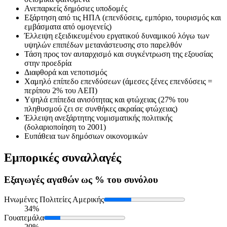
Ανεπαρκείς δημόσιες υποδομές
Εξάρτηση από τις ΗΠΑ (επενδύσεις, εμπόριο, τουρισμός και
εμβάσματα από ομογενείς)
Έλλειψη εξειδικευμένου εργατικού δυναμικού λόγω των
υψηλών επιπέδων μετανάστευσης στο παρελθόν
Τάση προς τον αυταρχισμό και συγκέντρωση της εξουσίας
στην προεδρία
Διαφθορά και νεποτισμός
Χαμηλό επίπεδο επενδύσεων (άμεσες ξένες επενδύσεις =
περίπου 2% του ΑΕΠ)
Υψηλά επίπεδα ανισότητας και φτώχειας (27% του
πληθυσμού ζει σε συνθήκες ακραίας φτώχειας)
Έλλειψη ανεξάρτητης νομισματικής πολιτικής
(δολαριοποίηση το 2001)
Ευπάθεια των δημόσιων οικονομικών
Εμπορικές συναλλαγές
Εξαγωγές
αγαθών ως % του συνόλου
Ηνωμένες Πολιτείες Αμερικής
34%
Γουατεμάλα
20%