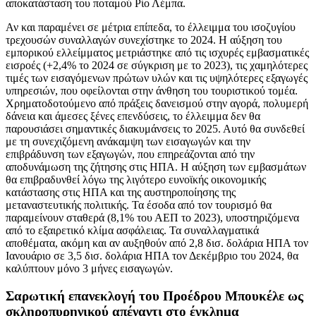
αποκατάσταση του ποταμού Ρίο Λέμπα.
Αν και παραμένει σε μέτρια επίπεδα, το έλλειμμα του ισοζυγίου
τρεχουσών συναλλαγών συνεχίστηκε το 2024. Η αύξηση του
εμπορικού ελλείμματος μετριάστηκε από τις ισχυρές εμβασματικές
εισροές (+2,4% το 2024 σε σύγκριση με το 2023), τις χαμηλότερες
τιμές των εισαγόμενων πρώτων υλών και τις υψηλότερες εξαγωγές
υπηρεσιών, που οφείλονται στην άνθηση του τουριστικού τομέα.
Χρηματοδοτούμενο από πράξεις δανεισμού στην αγορά, πολυμερή
δάνεια και άμεσες ξένες επενδύσεις, το έλλειμμα δεν θα
παρουσιάσει σημαντικές διακυμάνσεις το 2025. Αυτό θα συνδεθεί
με τη συνεχιζόμενη ανάκαμψη των εισαγωγών και την
επιβράδυνση των εξαγωγών, που επηρεάζονται από την
αποδυνάμωση της ζήτησης στις ΗΠΑ. Η αύξηση των εμβασμάτων
θα επιβραδυνθεί λόγω της λιγότερο ευνοϊκής οικονομικής
κατάστασης στις ΗΠΑ και της αυστηροποίησης της
μεταναστευτικής πολιτικής. Τα έσοδα από τον τουρισμό θα
παραμείνουν σταθερά (8,1% του ΑΕΠ το 2023), υποστηριζόμενα
από το εξαιρετικό κλίμα ασφάλειας. Τα συναλλαγματικά
αποθέματα, ακόμη και αν αυξηθούν από 2,8 δισ. δολάρια ΗΠΑ τον
Ιανουάριο σε 3,5 δισ. δολάρια ΗΠΑ τον Δεκέμβριο του 2024, θα
καλύπτουν μόνο 3 μήνες εισαγωγών.
Σαρωτική επανεκλογή του Προέδρου Μπουκέλε ως
σκληροπυρηνικού απέναντι στο έγκλημα