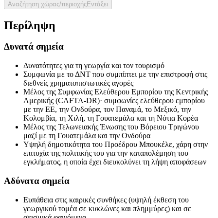
Αναζήτηση χώρας/περιοχής
Εντάξει
Περίληψη
Δυνατά σημεία
Δυνατότητες για τη γεωργία και τον τουρισμό
Συμφωνία με το ΔΝΤ που συμπίπτει με την επιστροφή στις
διεθνείς χρηματοπιστωτικές αγορές
Μέλος της Συμφωνίας Ελεύθερου Εμπορίου της Κεντρικής
Αμερικής (CAFTA-DR)· συμφωνίες ελεύθερου εμπορίου
με την ΕΕ, την Ονδούρα, τον Παναμά, το Μεξικό, την
Κολομβία, τη Χιλή, τη Γουατεμάλα και τη Νότια Κορέα
Μέλος της Τελωνειακής Ένωσης του Βόρειου Τριγώνου
μαζί με τη Γουατεμάλα και την Ονδούρα
Υψηλή δημοτικότητα του Προέδρου Μπουκέλε, χάρη στην
επιτυχία της πολιτικής του για την καταπολέμηση του
εγκλήματος, η οποία έχει διευκολύνει τη λήψη αποφάσεων
Αδύνατα σημεία
Ευπάθεια στις καιρικές συνθήκες (υψηλή έκθεση του
γεωργικού τομέα σε κυκλώνες και πλημμύρες) και σε
σεισμικά φαινόμενα