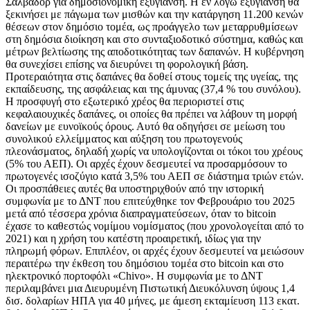
Σαλβαδόρ για δημοσιονομική εξυγίανση. Η εν λόγω εξυγίανση θα
ξεκινήσει με πάγωμα των μισθών και την κατάργηση 11.200 κενών
θέσεων στον δημόσιο τομέα, ως προάγγελο των μεταρρυθμίσεων
στη δημόσια διοίκηση και στο συνταξιοδοτικό σύστημα, καθώς και
μέτρων βελτίωσης της αποδοτικότητας των δαπανών. Η κυβέρνηση
θα συνεχίσει επίσης να διευρύνει τη φορολογική βάση.
Προτεραιότητα στις δαπάνες θα δοθεί στους τομείς της υγείας, της
εκπαίδευσης, της ασφάλειας και της άμυνας (37,4 % του συνόλου).
Η προσφυγή στο εξωτερικό χρέος θα περιοριστεί στις
κεφαλαιουχικές δαπάνες, οι οποίες θα πρέπει να λάβουν τη μορφή
δανείων με ευνοϊκούς όρους. Αυτό θα οδηγήσει σε μείωση του
συνολικού ελλείμματος και αύξηση του πρωτογενούς
πλεονάσματος, δηλαδή χωρίς να υπολογίζονται οι τόκοι του χρέους
(5% του ΑΕΠ). Οι αρχές έχουν δεσμευτεί να προσαρμόσουν το
πρωτογενές ισοζύγιο κατά 3,5% του ΑΕΠ σε διάστημα τριών ετών.
Οι προσπάθειες αυτές θα υποστηριχθούν από την ιστορική
συμφωνία με το ΔΝΤ που επιτεύχθηκε τον Φεβρουάριο του 2025
μετά από τέσσερα χρόνια διαπραγματεύσεων, όταν το bitcoin
έχασε το καθεστώς νομίμου νομίσματος (που χρονολογείται από το
2021) και η χρήση του κατέστη προαιρετική, ιδίως για την
πληρωμή φόρων. Επιπλέον, οι αρχές έχουν δεσμευτεί να μειώσουν
περαιτέρω την έκθεση του δημόσιου τομέα στο bitcoin και στο
ηλεκτρονικό πορτοφόλι «Chivo». Η συμφωνία με το ΔΝΤ
περιλαμβάνει μια Διευρυμένη Πιστωτική Διευκόλυνση ύψους 1,4
δισ. δολαρίων ΗΠΑ για 40 μήνες, με άμεση εκταμίευση 113 εκατ.