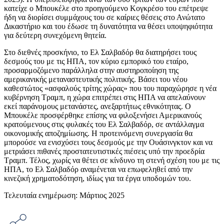
κατείχε ο Μπουκέλε στο προηγούμενο Κογκρέσο του επέτρεψε
ήδη να διορίσει συμμάχους του σε καίριες θέσεις στο Ανώτατο
Δικαστήριο και του έδωσε τη δυνατότητα να θέσει υποψηφιότητα
για δεύτερη συνεχόμενη θητεία.
Στο διεθνές προσκήνιο, το Ελ Σαλβαδόρ θα διατηρήσει τους
δεσμούς του με τις ΗΠΑ, τον κύριο εμπορικό του εταίρο,
προσαρμοζόμενο παράλληλα στην αυστηροποίηση της
αμερικανικής μεταναστευτικής πολιτικής. Βάσει του νέου
καθεστώτος «ασφαλούς τρίτης χώρας» που του παραχώρησε η νέα
κυβέρνηση Τραμπ, η χώρα επιτρέπει στις ΗΠΑ να απελαύνουν
εκεί παράνομους μετανάστες, ανεξαρτήτως εθνικότητας. Ο
Μπουκέλε προσφέρθηκε επίσης να φιλοξενήσει Αμερικανούς
κρατούμενους στις φυλακές του Ελ Σαλβαδόρ, σε αντάλλαγμα
οικονομικής αποζημίωσης. Η προτεινόμενη συνεργασία θα
μπορούσε να ενισχύσει τους δεσμούς με την Ουάσινγκτον και να
μετριάσει πιθανές προστατευτιστικές πιέσεις υπό την προεδρία
Τραμπ. Τέλος, χωρίς να θέτει σε κίνδυνο τη στενή σχέση του με τις
ΗΠΑ, το Ελ Σαλβαδόρ αναμένεται να επωφεληθεί από την
κινεζική χρηματοδότηση, ιδίως για τα έργα υποδομών του.
Τελευταία ενημέρωση: Μάρτιος 2025