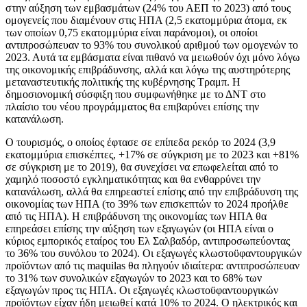
στην αύξηση των εμβασμάτων (24% του ΑΕΠ το 2023) από τους
ομογενείς που διαμένουν στις ΗΠΑ (2,5 εκατομμύρια άτομα, εκ
των οποίων 0,75 εκατομμύρια είναι παράνομοι), οι οποίοι
αντιπροσώπευαν το 93% του συνολικού αριθμού των ομογενών το
2023. Αυτά τα εμβάσματα είναι πιθανό να μειωθούν όχι μόνο λόγω
της οικονομικής επιβράδυνσης, αλλά και λόγω της αυστηρότερης
μεταναστευτικής πολιτικής της κυβέρνησης Τραμπ. Η
δημοσιονομική σύσφιξη που συμφωνήθηκε με το ΔΝΤ στο
πλαίσιο του νέου προγράμματος θα επιβαρύνει επίσης την
κατανάλωση.
Ο τουρισμός, ο οποίος έφτασε σε επίπεδα ρεκόρ το 2024 (3,9
εκατομμύρια επισκέπτες, +17% σε σύγκριση με το 2023 και +81%
σε σύγκριση με το 2019), θα συνεχίσει να επωφελείται από το
χαμηλό ποσοστό εγκληματικότητας και θα ενθαρρύνει την
κατανάλωση, αλλά θα επηρεαστεί επίσης από την επιβράδυνση της
οικονομίας των ΗΠΑ (το 39% των επισκεπτών το 2024 προήλθε
από τις ΗΠΑ). Η επιβράδυνση της οικονομίας των ΗΠΑ θα
επηρεάσει επίσης την αύξηση των εξαγωγών (οι ΗΠΑ είναι ο
κύριος εμπορικός εταίρος του Ελ Σαλβαδόρ, αντιπροσωπεύοντας
το 36% του συνόλου το 2024). Οι εξαγωγές κλωστοϋφαντουργικών
προϊόντων από τις maquilas θα πληγούν ιδιαίτερα: αντιπροσώπευαν
το 31% των συνολικών εξαγωγών το 2023 και το 68% των
εξαγωγών προς τις ΗΠΑ. Οι εξαγωγές κλωστοϋφαντουργικών
προϊόντων είχαν ήδη μειωθεί κατά 10% το 2024. Ο ηλεκτρικός και