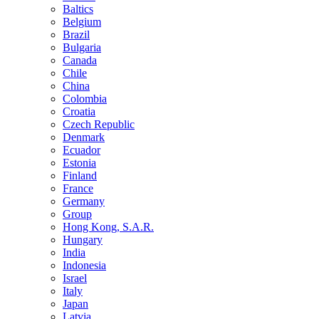
Baltics
Belgium
Brazil
Bulgaria
Canada
Chile
China
Colombia
Croatia
Czech Republic
Denmark
Ecuador
Estonia
Finland
France
Germany
Group
Hong Kong, S.A.R.
Hungary
India
Indonesia
Israel
Italy
Japan
Latvia