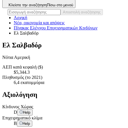
Κλείστε την αναζήτηση
Πίσω στο μενού
Αποστολή αναζήτησης
Αρχική
Νέα, οικονομία και απόψεις
Πίνακας Ελέγχου Επιχειρηματικών Κινδύνων
Ελ Σαλβαδόρ
Ελ Σαλβαδόρ
Νότια Αμερική
ΑΕΠ κατά κεφαλή ($)
$5,344.3
Πληθυσμός (το 2021)
6,4 εκατομμύρια
Αξιολόγηση
Κίνδυνος Χώρας
D
Help
Επιχειρηματικό κλίμα
B
Help