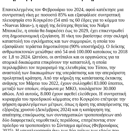
Επανεκλεγμένος τον Φεβρουάριο του 2024, αφού κατέκτησε μια
συντριπτική νίκη με ποσοστό 85% και εξασφάλισε συντριπτική
πλειοψηφία στο Κογκρέσο (54 από τις 60 έδρες για το κόμμα του
«Nuevas Ideas»), η αρχή της δεύτερης θητείας του Ναΐμπ
Μπουκέλε, η οποία θα διαρκέσει έως το 2029, έχει επικεντρωθεί
στη δημοσιονομική εξυγίανση. Η νίκη του βασίστηκε στην σκληρή
καταστολή του εγκλήματος και των συμμοριών, η οποία του
εξασφάλισε τεράστια δημοτικότητα (90% υποστήριξη). Ο δείκτης
ανθρωποκτονιών μειώθηκε από 54 ανά 100.000 κατοίκους το 2018
σε 1,8 το 2024. Ωστόσο, οι αντίπαλοι και οι οργανώσεις για τα
ατομικά δικαιώματα επικρίνουν την καταστολή, η οποία
περιλαμβάνει τον περιορισμό της ελευθερίας του Τύπου, την
αναστολή των δικαιωμάτων της υπεράσπισης και την απεριόριστη
προληπτική κράτηση. Από την κήρυξη της κατάστασης έκτακτης
ανάγκης τον Μάρτιο του 2022, έχουν συλληφθεί 83.000 ύποπτοι,
μεταξύ των οποίων, σύμφωνα με ΜΚΟ, τουλάχιστον 30.000
αθώοι. Από αυτούς, 8.000 έχουν αφεθεί ελεύθεροι. Η συντριπτική
κυριαρχία του προεδρικού κόμματος στο Κογκρέσο επέτρεψε την
ψήφιση αμφιλεγόμενων μέτρων, όπως η άρση της απαγόρευσης της
εξόρυξης χρυσού (Δεκέμβριος 2024) και η κατάργηση της
απαίτησης επικύρωσης των συνταγματικών τροποποιήσεων από
δύο διαφορετικές νομοθετικές περιόδους, επιτρέποντας στον
πρόεδρο να τροποποιήσει το Σύνταγμα αμέσως (Φεβρουάριος
2025). Η υπερπλειοψηφία άνω των δύο τρίτων των εδρών που