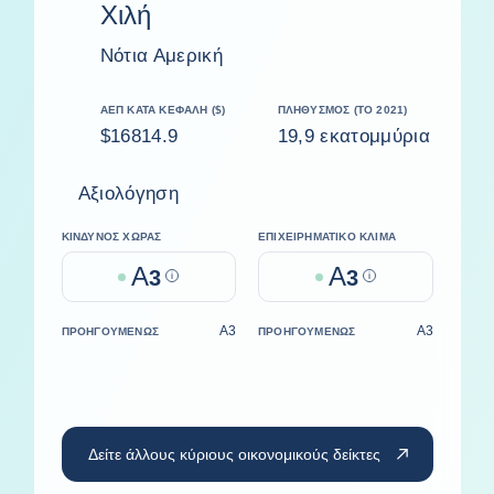
Χιλή
Νότια Αμερική
ΑΕΠ ΚΑΤΆ ΚΕΦΑΛΉ ($)
ΠΛΗΘΥΣΜΌΣ (ΤΟ 2021)
$16814.9
19,9 εκατομμύρια
Αξιολόγηση
ΚΊΝΔΥΝΟΣ ΧΏΡΑΣ
ΕΠΙΧΕΙΡΗΜΑΤΙΚΌ ΚΛΊΜΑ
A
A
3
Help
3
Help
A3
A3
ΠΡΟΗΓΟΥΜΈΝΩΣ
ΠΡΟΗΓΟΥΜΈΝΩΣ
Δείτε άλλους κύριους οικονομικούς δείκτες