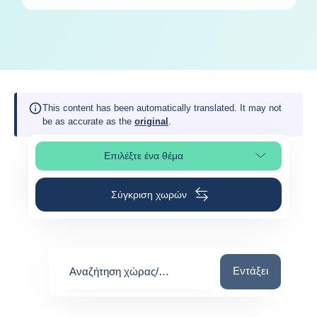
This content has been automatically translated. It may not
be as accurate as the
original
.
Επιλέξτε ένα θέμα
Επιλέξτε τμήμα της σελίδας
Σύγκριση χωρών
Αναζήτηση χώρας
Εντάξει
Αναζήτηση χώρας/
περιοχής
0
suggestions