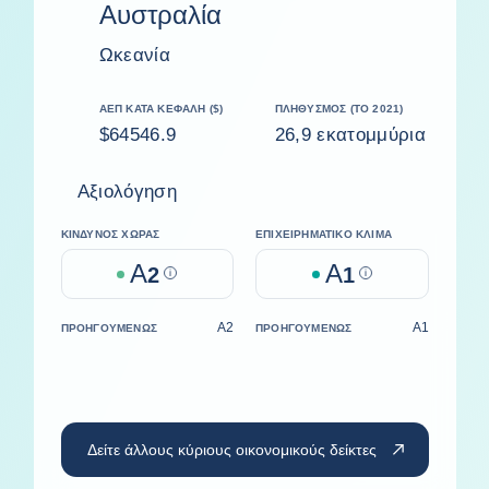
Αυστραλία
Ωκεανία
ΑΕΠ ΚΑΤΆ ΚΕΦΑΛΉ ($)
ΠΛΗΘΥΣΜΌΣ (ΤΟ 2021)
$64546.9
26,9 εκατομμύρια
Αξιολόγηση
ΚΊΝΔΥΝΟΣ ΧΏΡΑΣ
ΕΠΙΧΕΙΡΗΜΑΤΙΚΌ ΚΛΊΜΑ
A
A
2
Help
1
Help
A2
A1
ΠΡΟΗΓΟΥΜΈΝΩΣ
ΠΡΟΗΓΟΥΜΈΝΩΣ
Δείτε άλλους κύριους οικονομικούς δείκτες