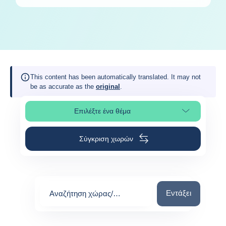
This content has been automatically translated. It may not
be as accurate as the
original
.
Επιλέξτε ένα θέμα
Επιλέξτε τμήμα της σελίδας
Σύγκριση χωρών
Αναζήτηση χώρας
Εντάξει
Αναζήτηση χώρας/
περιοχής
0
suggestions