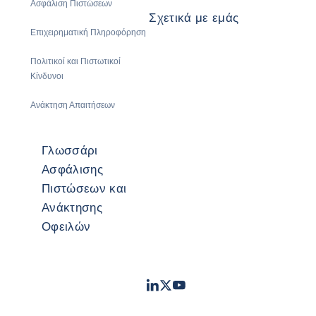
Ασφάλιση Πιστώσεων
Σχετικά με εμάς
Επιχειρηματική Πληροφόρηση
Πολιτικοί και Πιστωτικοί
Κίνδυνοι
Ανάκτηση Απαιτήσεων
Γλωσσάρι
Ασφάλισης
Πιστώσεων και
Ανάκτησης
Οφειλών
LinkedIn
Twitter
Youtube
- Coface
- Coface
- Coface