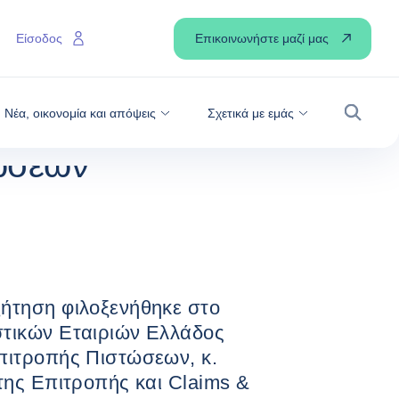
ΜΜΕΤΈΧΕΙ ΕΝΕΡΓΆ ΣΤΟ ΔΙΆΛΟΓΟ ΓΙΑ ΤΑ ΟΦΈΛΗ ΤΗΣ
ΙΣΤΏΣΕΩΝ
Επικοινωνήστε μαζί μας
Είσοδος
έχει ενεργά στο
φέλη της
Νέα, οικονομία και απόψεις
Σχετικά με εμάς
Αναζήτ
ώσεων
ήτηση φιλοξενήθηκε στο
τικών Εταιριών Ελλάδος
πιτροπής Πιστώσεων, κ.
της Επιτροπής και Claims &