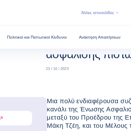
ΝΈΑ, ΟΙΚΟΝΟΜΊΑ ΚΑΙ
H COFACE ΣΥ
ΑΡΧΙΚΉ
ΑΠΌΨΕΙΣ
ΑΣΦΆΛΙΣΗΣ Π
Άλλες ιστοσελίδες
H Coface συμμετ
διάλογο για τα ο
Πολιτικοί και Πιστωτικοί Κίνδυνοι
Ανάκτηση Απαιτήσεων
ασφάλισης πιστ
23 / 10 / 2025
Μια πολύ ενδιαφέρουσα συζ
κανάλι της Ένωσης Ασφαλισ
μεταξύ του Προέδρου της Ε
Μάκη Τζέη, και του Μέλους 