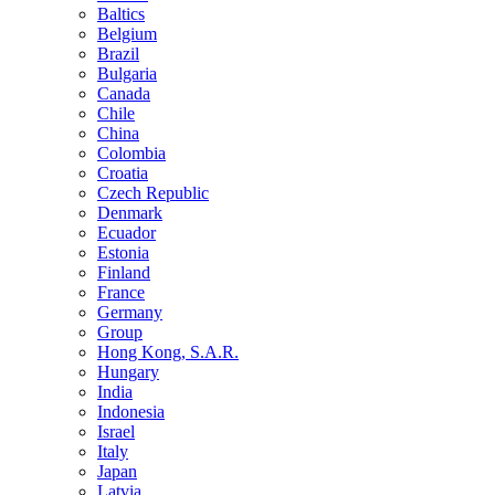
Baltics
Belgium
Brazil
Bulgaria
Canada
Chile
China
Colombia
Croatia
Czech Republic
Denmark
Ecuador
Estonia
Finland
France
Germany
Group
Hong Kong, S.A.R.
Hungary
India
Indonesia
Israel
Italy
Japan
Latvia