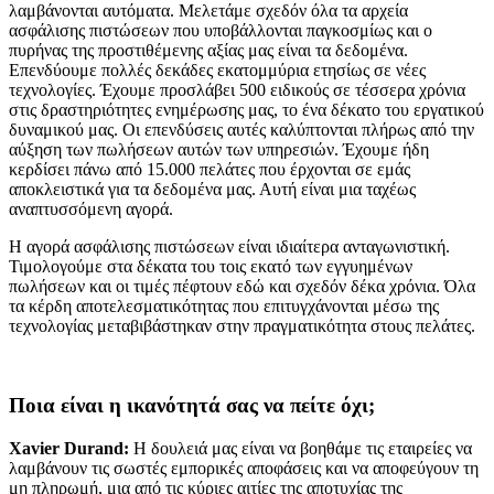
λαμβάνονται αυτόματα. Μελετάμε σχεδόν όλα τα αρχεία
ασφάλισης πιστώσεων που υποβάλλονται παγκοσμίως και ο
πυρήνας της προστιθέμενης αξίας μας είναι τα δεδομένα.
Επενδύουμε πολλές δεκάδες εκατομμύρια ετησίως σε νέες
τεχνολογίες. Έχουμε προσλάβει 500 ειδικούς σε τέσσερα χρόνια
στις δραστηριότητες ενημέρωσης μας, το ένα δέκατο του εργατικού
δυναμικού μας. Οι επενδύσεις αυτές καλύπτονται πλήρως από την
αύξηση των πωλήσεων αυτών των υπηρεσιών. Έχουμε ήδη
κερδίσει πάνω από 15.000 πελάτες που έρχονται σε εμάς
αποκλειστικά για τα δεδομένα μας. Αυτή είναι μια ταχέως
αναπτυσσόμενη αγορά.
Η αγορά ασφάλισης πιστώσεων είναι ιδιαίτερα ανταγωνιστική.
Τιμολογούμε στα δέκατα του τοις εκατό των εγγυημένων
πωλήσεων και οι τιμές πέφτουν εδώ και σχεδόν δέκα χρόνια. Όλα
τα κέρδη αποτελεσματικότητας που επιτυγχάνονται μέσω της
τεχνολογίας μεταβιβάστηκαν στην πραγματικότητα στους πελάτες.
Ποια είναι η ικανότητά σας να πείτε όχι;
Xavier Durand:
Η δουλειά μας είναι να βοηθάμε τις εταιρείες να
λαμβάνουν τις σωστές εμπορικές αποφάσεις και να αποφεύγουν τη
μη πληρωμή, μια από τις κύριες αιτίες της αποτυχίας της