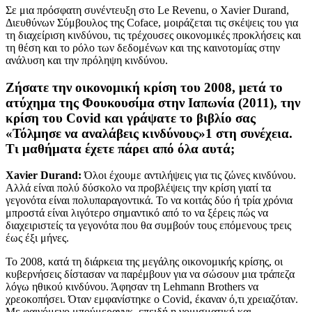
Σε μια πρόσφατη συνέντευξη στο Le Revenu, ο Xavier Durand,
Διευθύνων Σύμβουλος της Coface, μοιράζεται τις σκέψεις του για
τη διαχείριση κινδύνου, τις τρέχουσες οικονομικές προκλήσεις και
τη θέση και το ρόλο των δεδομένων και της καινοτομίας στην
ανάλυση και την πρόληψη κινδύνου.
Ζήσατε την οικονομική κρίση του 2008, μετά το
ατύχημα της Φουκουσίμα στην Ιαπωνία (2011), την
κρίση του Covid και γράψατε το βιβλίο σας
«Τόλμησε να αναλάβεις κινδύνους»1 στη συνέχεια.
Τι μαθήματα έχετε πάρει από όλα αυτά;
Xavier Durand:
Όλοι έχουμε αντιλήψεις για τις ζώνες κινδύνου.
Αλλά είναι πολύ δύσκολο να προβλέψεις την κρίση γιατί τα
γεγονότα είναι πολυπαραγοντικά. Το να κοιτάς δύο ή τρία χρόνια
μπροστά είναι λιγότερο σημαντικό από το να ξέρεις πώς να
διαχειριστείς τα γεγονότα που θα συμβούν τους επόμενους τρεις
έως έξι μήνες.
Το 2008, κατά τη διάρκεια της μεγάλης οικονομικής κρίσης, οι
κυβερνήσεις δίστασαν να παρέμβουν για να σώσουν μια τράπεζα
λόγω ηθικού κινδύνου. Άφησαν τη Lehmann Brothers να
χρεοκοπήσει. Όταν εμφανίστηκε ο Covid, έκαναν ό,τι χρειαζόταν.
Με φαινόμενο μπούμερανγκ, επειδή η νομισματική και