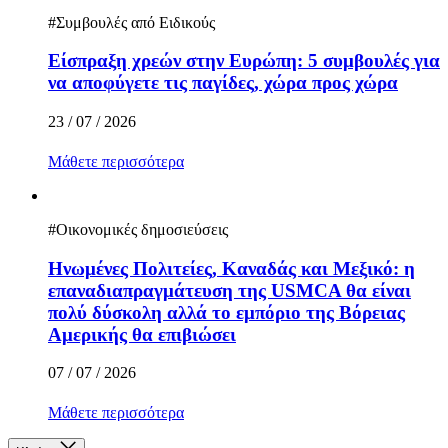
#
Συμβουλές από Ειδικούς
Είσπραξη χρεών στην Ευρώπη: 5 συμβουλές για
να αποφύγετε τις παγίδες, χώρα προς χώρα
23 / 07 / 2026
Μάθετε περισσότερα
#
Οικονομικές δημοσιεύσεις
Ηνωμένες Πολιτείες, Καναδάς και Μεξικό: η
επαναδιαπραγμάτευση της USMCA θα είναι
πολύ δύσκολη αλλά το εμπόριο της Βόρειας
Αμερικής θα επιβιώσει
07 / 07 / 2026
Μάθετε περισσότερα