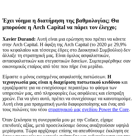
Έχει νόημα η διατήρηση της βαθμολογίας; Θα
μπορούσε η Arch Capital να πάρει τον έλεγχο;
Xavier Durand:
Αυτή είναι μια ερώτηση που πρέπει να κάνετε
στην Arch Capital. Η άφιξη της Arch Capital (το 2020 με 29,9%
του κεφαλαίου και τέσσερις έδρες στο Διοικητικό Συμβούλιο) δεν
άλλαξε τη στρατηγική μας. Είναι όμιλος ασφαλιστικών,
αντασφαλιστικών και στεγαστικών δανείων. Συμπεριφέρθηκε σαν
οικονομικός εταίρος από τότε που πήρε ένα μερίδιο.
Είμαστε ο μόνος εισηγμένος ασφαλιστής πιστώσεων.
Η
τεχνογνωσία μας είναι η διαχείριση πιστωτικού κινδύνου
και
εργαζόμαστε για να ενισχύσουμε περαιτέρω το φάσμα των
υπηρεσιών μας, από πληροφορίες έως ασφάλειες και είσπραξη
χρεών. Για να γίνει αυτό, πρέπει να συνεχίσουμε να καινοτομούμε.
Αυτή είναι μια πραγματική γωνία διαφοροποίησης και ένας από
τους πυλώνες του νέου
στρατηγικού μας σχεδίου Power the Core
.
Όταν ξεκίνησα τη συνεργασία μου με την Coface, είχαμε
επενδυτές αξίας, μετά προσελκύσαμε όσους αναζητούσαν υψηλά
μερίσματα. Τώρα αρχίζουμε επίσης να απευθύνουμε έκκληση σε