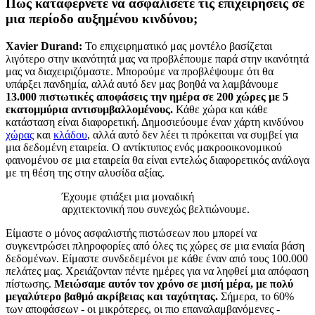
Πώς καταφέρνετε να ασφαλίσετε τις επιχειρήσεις σε
μια περίοδο αυξημένου κινδύνου;
Xavier Durand:
Το επιχειρηματικό μας μοντέλο βασίζεται
λιγότερο στην ικανότητά μας να προβλέπουμε παρά στην ικανότητά
μας να διαχειριζόμαστε. Μπορούμε να προβλέψουμε ότι θα
υπάρξει πανδημία, αλλά αυτό δεν μας βοηθά να λαμβάνουμε
13.000 πιστωτικές αποφάσεις την ημέρα σε 200 χώρες με 5
εκατομμύρια αντισυμβαλλομένους.
Κάθε χώρα και κάθε
κατάσταση είναι διαφορετική. Δημοσιεύουμε έναν χάρτη κινδύνου
χώρας
και
κλάδου
, αλλά αυτό δεν λέει τι πρόκειται να συμβεί για
μια δεδομένη εταιρεία. Ο αντίκτυπος ενός μακροοικονομικού
φαινομένου σε μια εταιρεία θα είναι εντελώς διαφορετικός ανάλογα
με τη θέση της στην αλυσίδα αξίας.
Έχουμε φτιάξει μια μοναδική
αρχιτεκτονική που συνεχώς βελτιώνουμε.
Είμαστε ο μόνος ασφαλιστής πιστώσεων που μπορεί να
συγκεντρώσει πληροφορίες από όλες τις χώρες σε μια ενιαία βάση
δεδομένων. Είμαστε συνδεδεμένοι με κάθε έναν από τους 100.000
πελάτες μας. Χρειάζονταν πέντε ημέρες για να ληφθεί μια απόφαση
πίστωσης.
Μειώσαμε αυτόν τον χρόνο σε μισή μέρα, με πολύ
μεγαλύτερο βαθμό ακρίβειας και ταχύτητας.
Σήμερα, το 60%
των αποφάσεων - οι μικρότερες, οι πιο επαναλαμβανόμενες -