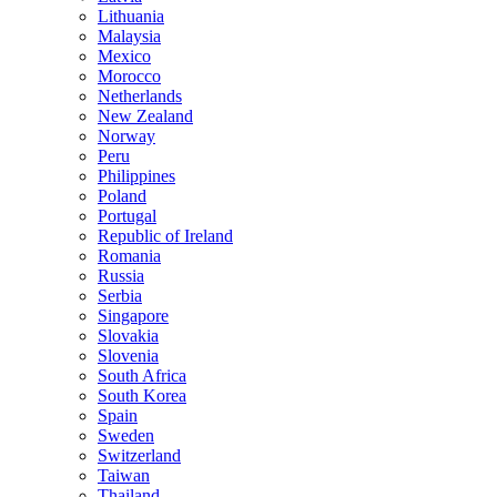
Lithuania
Malaysia
Mexico
Morocco
Netherlands
New Zealand
Norway
Peru
Philippines
Poland
Portugal
Republic of Ireland
Romania
Russia
Serbia
Singapore
Slovakia
Slovenia
South Africa
South Korea
Spain
Sweden
Switzerland
Taiwan
Thailand