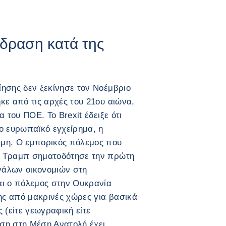
ίδραση κατά της
ησης δεν ξεκίνησε τον Νοέμβριο
κε από τις αρχές του 21ου αιώνα,
 του ΠΟΕ. Το Brexit έδειξε ότι
ο ευρωπαϊκό εγχείρημα, η
μη. Ο εμπορικός πόλεμος που
η Τραμπ σηματοδότησε την πρώτη
γάλων οικονομιών στη
αι ο πόλεμος στην Ουκρανία
σης από μακρινές χώρες για βασικά
 (είτε γεωγραφική είτε
ση στη Μέση Ανατολή έχει