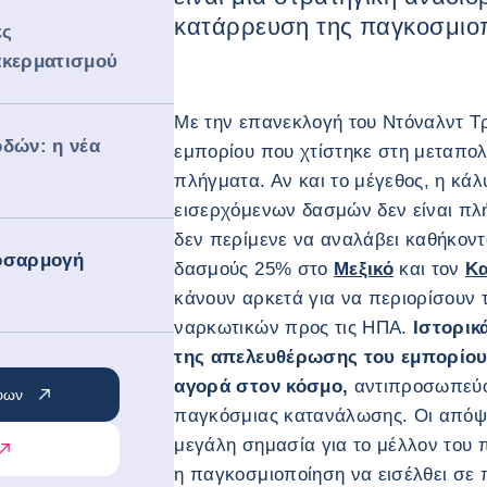
κατάρρευση της παγκοσμιο
ες
ακερματισμού
Με την επανεκλογή του Ντόναλντ Τ
δών: η νέα
εμπορίου που χτίστηκε στη μεταπολ
πλήγματα. Αν και το μέγεθος, η κάλ
εισερχόμενων δασμών δεν είναι πλ
δεν περίμενε να αναλάβει καθήκοντα
οσαρμογή
δασμούς 25% στο
Μεξικό
και τον
Κ
κάνουν αρκετά για να περιορίσουν 
ναρκωτικών προς τις ΗΠΑ.
Ιστορικ
της απελευθέρωσης του εμπορίου κ
αγορά στον κόσμο,
αντιπροσωπεύον
φων
παγκόσμιας κατανάλωσης. Οι απόψει
μεγάλη σημασία για το μέλλον του 
η παγκοσμιοποίηση να εισέλθει σε