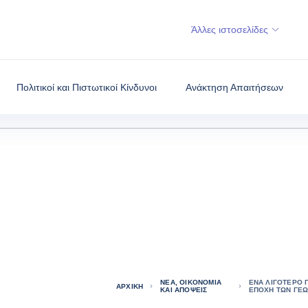
Άλλες ιστοσελίδες
Πολιτικοί και Πιστωτικοί Κίνδυνοι
Ανάκτηση Απαιτήσεων
ΝΈΑ, ΟΙΚΟΝΟΜΊΑ
ΈΝΑ ΛΙΓΌΤΕΡΟ 
ΑΡΧΙΚΉ
ΚΑΙ ΑΠΌΨΕΙΣ
ΕΠΟΧΉ ΤΩΝ ΓΕΩ