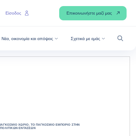
Επικοινωνήστε μαζί μας
Είσοδος
Νέα, οικονομία και απόψεις
Σχετικά με εμάς
Αναζήτ
ΠΑΓΚΌΣΜΙΟ ΧΩΡΙΌ; ΤΟ ΠΑΓΚΌΣΜΙΟ ΕΜΠΌΡΙΟ ΣΤΗΝ
ΠΟΛΙΤΙΚΏΝ ΕΝΤΆΣΕΩΝ