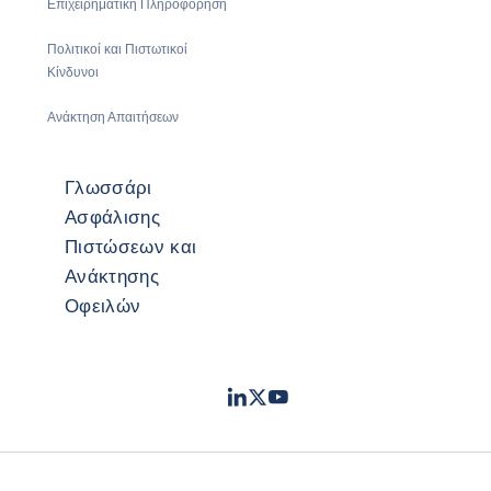
Επιχειρηματική Πληροφόρηση
Πολιτικοί και Πιστωτικοί
Κίνδυνοι
Ανάκτηση Απαιτήσεων
Γλωσσάρι
Ασφάλισης
Πιστώσεων και
Ανάκτησης
Οφειλών
LinkedIn
Twitter
Youtube
- Coface
- Coface
- Coface