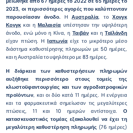
μειώθηκε από 67 ημέρες το 2022 σε 65 ημέρες το
2023, οι περισσότερες αγορές που καλύπτονταν
παρουσίασαν άνοδο.
Η
Αυστραλία
, το
Χονγκ
Κονγκ
και η
Μαλαισία
υπέστησαν την υψηλότερη
άνοδο, ενώ μόνο η Κίνα, η
Ταιβάν
και η
Ταϊλάνδη
είχαν πτώση. Η
Ιαπωνία
είχε το μικρότερο μέσο
διάστημα καθυστέρησης πληρωμών με 50 ημέρες,
και η Αυστραλία το υψηλότερο με 83 ημέρες.
Η διάρκεια των καθυστερήσεων πληρωμών
αυξήθηκε περισσότερο στους τομείς της
κλωστοϋφαντουργίας και των αγροδιατροφικών
προϊόντων
, και οι δύο κατά 11 ημέρες. Η ενέργεια
και τα φαρμακευτικά σημείωσαν τις μεγαλύτερες
πτώσεις, 11 και 10 ημερών αντίστοιχα.
Ο
κατασκευαστικός τομέας εξακολουθεί να έχει τη
μεγαλύτερη καθυστέρηση πληρωμής
(76 ημέρες)