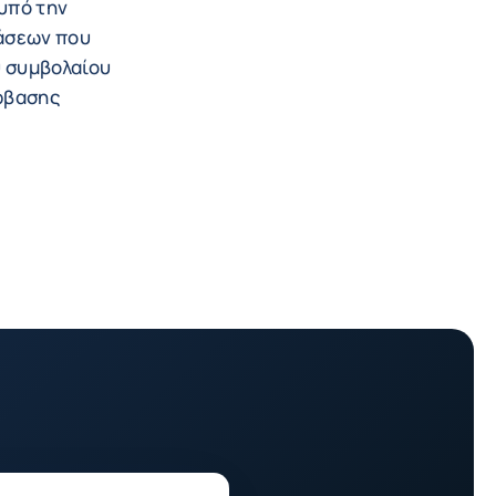
 υπό την
φάσεων που
υ συμβολαίου
έρβασης