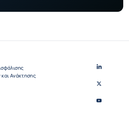
LinkedIn
- Cofac
Ασφάλισης
 και Ανάκτησης
Twitter
- Coface
Youtube
- Coface