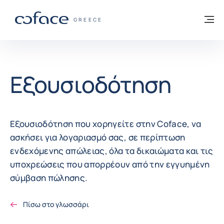
Μετάβαση στο περιεχόμενο
Πίσω στην Αρχική
Με
COFACE FOR TRADE - ΙΣΤΟΣΕΛΊΔΑ ΟΜΊΛ
GREECE
Εξουσιοδότηση
Εξουσιοδότηση που χορηγείτε στην Coface, να
ασκήσει για λογαριασμό σας, σε περίπτωση
ενδεχόμενης απώλειας, όλα τα δικαιώματα και τις
υποχρεώσεις που απορρέουν από την εγγυημένη
σύμβαση πώλησης.
Πίσω στο γλωσσάρι