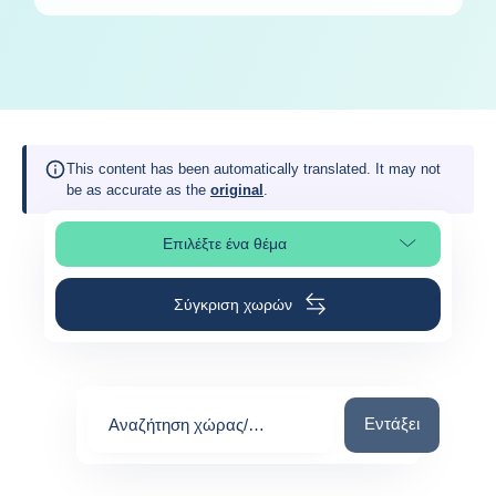
This content has been automatically translated. It may not
be as accurate as the
original
.
Επιλέξτε ένα θέμα
Επιλέξτε τμήμα της σελίδας
Σύγκριση χωρών
Αναζήτηση χώρας
Εντάξει
Αναζήτηση χώρας/
περιοχής
0
suggestions