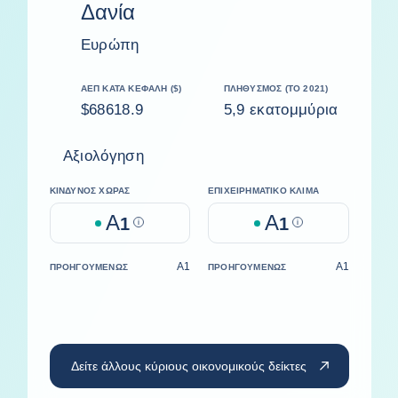
Δανία
Ευρώπη
ΑΕΠ ΚΑΤΆ ΚΕΦΑΛΉ ($)
ΠΛΗΘΥΣΜΌΣ (ΤΟ 2021)
$68618.9
5,9 εκατομμύρια
Αξιολόγηση
ΚΊΝΔΥΝΟΣ ΧΏΡΑΣ
ΕΠΙΧΕΙΡΗΜΑΤΙΚΌ ΚΛΊΜΑ
A
A
1
Help
1
Help
A1
A1
ΠΡΟΗΓΟΥΜΈΝΩΣ
ΠΡΟΗΓΟΥΜΈΝΩΣ
Δείτε άλλους κύριους οικονομικούς δείκτες