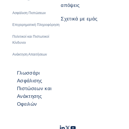
απόψεις
Ασφάλιση Πιστώσεων
Σχετικά με εμάς
Επιχειρηματική Πληροφόρηση
Πολιτικοί και Πιστωτικοί
Κίνδυνοι
Ανάκτηση Απαιτήσεων
Γλωσσάρι
Ασφάλισης
Πιστώσεων και
Ανάκτησης
Οφειλών
LinkedIn
Twitter
Youtube
- Coface
- Coface
- Coface