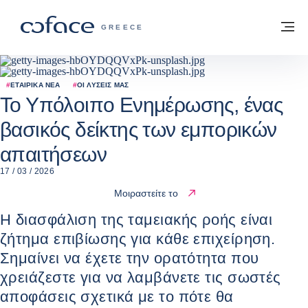
Μετάβαση στο περιεχόμενο
Πίσω στην Αρχική
Με
COFACE FOR TRADE - ΙΣΤΟΣΕΛΊΔΑ ΟΜ
GREECE
#
ΕΤΑΙΡΙΚΆ ΝΈΑ
#
ΟΙ ΛΎΣΕΙΣ ΜΑΣ
Το Υπόλοιπο Ενημέρωσης, ένας
βασικός δείκτης των εμπορικών
απαιτήσεων
17 / 03 / 2026
Μοιραστείτε το
Η διασφάλιση της ταμειακής ροής είναι
ζήτημα επιβίωσης για κάθε επιχείρηση.
Σημαίνει να έχετε την ορατότητα που
χρειάζεστε για να λαμβάνετε τις σωστές
αποφάσεις σχετικά με το πότε θα