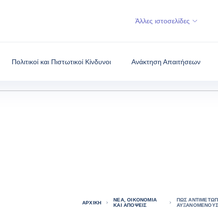
Άλλες ιστοσελίδες
Πολιτικοί και Πιστωτικοί Κίνδυνοι
Ανάκτηση Απαιτήσεων
ΝΈΑ, ΟΙΚΟΝΟΜΊΑ
ΠΏΣ ΑΝΤΙΜΕΤΩΠ
ΑΡΧΙΚΉ
ΚΑΙ ΑΠΌΨΕΙΣ
ΑΥΞΑΝΌΜΕΝΟΥΣ 