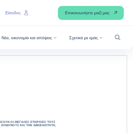
Επικοινωνήστε μαζί μας
Είσοδος
Νέα, οικονομία και απόψεις
Σχετικά με εμάς
Αναζήτ
ΊΖΟΥΝ ΟΙ ΜΕΓΆΛΕΣ ΕΤΑΙΡΕΊΕΣ ΤΟΥΣ
ΚΙΝΔΎΝΟΥΣ ΚΑΙ ΤΗΝ ΑΒΕΒΑΙΌΤΗΤΑ;