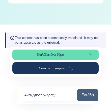
This content has been automatically translated. It may not
be as accurate as the
original
.
Επιλέξτε ένα θέμα
Επιλέξτε τμήμα της σελίδας
Σύγκριση χωρών
Αναζήτηση χώρας
Εντάξει
Αναζήτηση χώρας/
περιοχής
0
suggestions