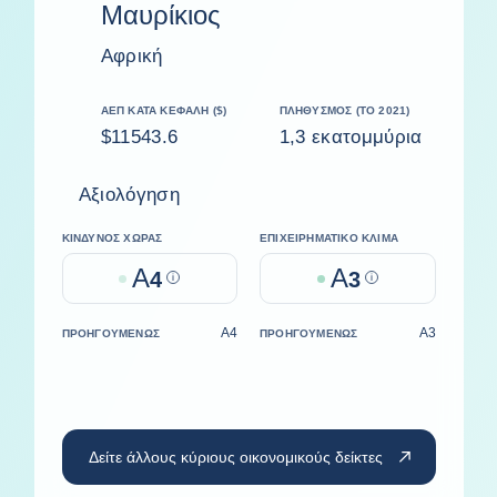
Μαυρίκιος
Αφρική
ΑΕΠ ΚΑΤΆ ΚΕΦΑΛΉ ($)
ΠΛΗΘΥΣΜΌΣ (ΤΟ 2021)
$11543.6
1,3 εκατομμύρια
Αξιολόγηση
ΚΊΝΔΥΝΟΣ ΧΏΡΑΣ
ΕΠΙΧΕΙΡΗΜΑΤΙΚΌ ΚΛΊΜΑ
A
A
4
Help
3
Help
A4
A3
ΠΡΟΗΓΟΥΜΈΝΩΣ
ΠΡΟΗΓΟΥΜΈΝΩΣ
Δείτε άλλους κύριους οικονομικούς δείκτες