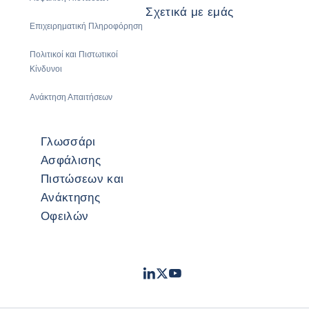
Σχετικά με εμάς
Επιχειρηματική Πληροφόρηση
Πολιτικοί και Πιστωτικοί
Κίνδυνοι
Ανάκτηση Απαιτήσεων
Γλωσσάρι
Ασφάλισης
Πιστώσεων και
Ανάκτησης
Οφειλών
LinkedIn
Twitter
Youtube
- Coface
- Coface
- Coface