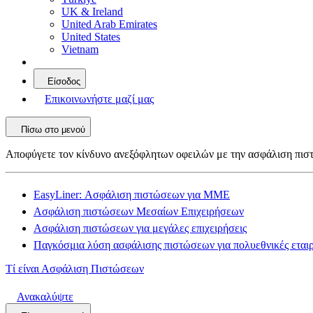
UK & Ireland
United Arab Emirates
United States
Vietnam
Είσοδος
Επικοινωνήστε μαζί μας
Πίσω στο μενού
Αποφύγετε τον κίνδυνο ανεξόφλητων οφειλών με την ασφάλιση πι
EasyLiner: Ασφάλιση πιστώσεων για ΜΜΕ
Ασφάλιση πιστώσεων Μεσαίων Επιχειρήσεων
Ασφάλιση πιστώσεων για μεγάλες επιχειρήσεις
Παγκόσμια λύση ασφάλισης πιστώσεων για πολυεθνικές εταιρ
Τί είναι Ασφάλιση Πιστώσεων
Ανακαλύψτε