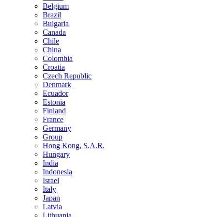
Belgium
Brazil
Bulgaria
Canada
Chile
China
Colombia
Croatia
Czech Republic
Denmark
Ecuador
Estonia
Finland
France
Germany
Group
Hong Kong, S.A.R.
Hungary
India
Indonesia
Israel
Italy
Japan
Latvia
Lithuania