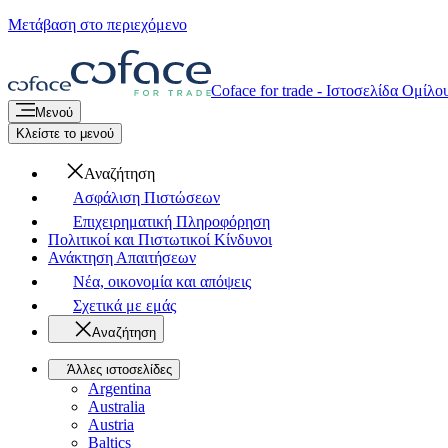
Μετάβαση στο περιεχόμενο
Coface for trade - Ιστοσελίδα Ομίλο
Μενού
Κλείστε το μενού
Αναζήτηση
Ασφάλιση Πιστώσεων
Επιχειρηματική Πληροφόρηση
Πολιτικοί και Πιστωτικοί Κίνδυνοι
Ανάκτηση Απαιτήσεων
Νέα, οικονομία και απόψεις
Σχετικά με εμάς
Αναζήτηση
Άλλες ιστοσελίδες
Argentina
Australia
Austria
Baltics