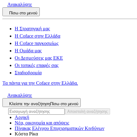
Ανακαλύψτε
Πίσω στο μενού
Η Στρατηγική μας
Η Coface στην Ελλάδα
Η Coface παγκοσμίως
Η Ομάδα μας
Οι Δεσμεύσεις μας ΕΚΕ
Οι τοπικές επαφές σας
Σταδιοδρομία
Τα πάντα για την Coface στην Ελλάδα.
Ανακαλύψτε
Κλείστε την αναζήτηση
Πίσω στο μενού
Αποστολή αναζήτησης
Αρχική
Νέα, οικονομία και απόψεις
Πίνακας Ελέγχου Επιχειρηματικών Κινδύνων
Κόστα Ρίκα