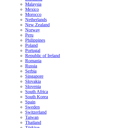
Malaysia
Mexico
Morocco
Netherlands
New Zealand
Norway
Peru
Philippines
Poland
Portugal
Republic of Ireland
Romania
Russia
Serbia
Singapore
Slovakia
Slovenia
South Africa
South Korea
Spain
Sweden
Switzerland
Taiwan
Thailand
Türkiye