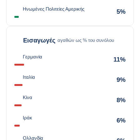
Ηνωμένες Πολιτείες Αμερικής
5%
Εισαγωγές
αγαθών ως % του συνόλου
Γερμανία
11%
Ιταλία
9%
Κίνα
8%
Ιράκ
6%
Ολλανδία