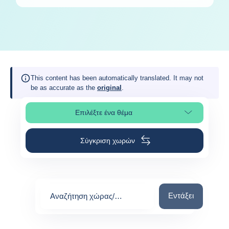
This content has been automatically translated. It may not
be as accurate as the
original
.
Επιλέξτε ένα θέμα
Επιλέξτε τμήμα της σελίδας
Σύγκριση χωρών
Αναζήτηση χώρας
Εντάξει
Αναζήτηση χώρας/
περιοχής
0
suggestions