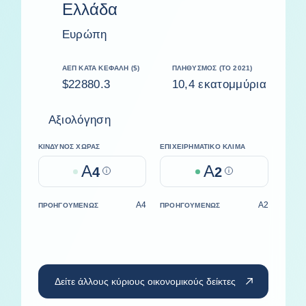
Ελλάδα
Ευρώπη
ΑΕΠ ΚΑΤΆ ΚΕΦΑΛΉ ($)
ΠΛΗΘΥΣΜΌΣ (ΤΟ 2021)
$22880.3
10,4 εκατομμύρια
Αξιολόγηση
ΚΊΝΔΥΝΟΣ ΧΏΡΑΣ
ΕΠΙΧΕΙΡΗΜΑΤΙΚΌ ΚΛΊΜΑ
A
A
4
Help
2
Help
A4
A2
ΠΡΟΗΓΟΥΜΈΝΩΣ
ΠΡΟΗΓΟΥΜΈΝΩΣ
Δείτε άλλους κύριους οικονομικούς δείκτες