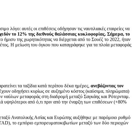
ιμο λόγο: αυτές οι επιθέσεις οδήγησαν τις ναυτιλιακές εταιρείες να
χεδόν το 12% της διεθνούς θαλάσσιας κυκλοφορίας. Σήμερα, το
ο ήμισυ της χωρητικότητας να διέρχεται από το Σουέζ το 2022, ήταν
φέτος. Η μείωση του όγκου που καταγράφηκε για τα πλοία μεταφοράς
τείνει τα ταξίδια κατά περίπου δέκα ημέρες,
ανεβάζοντας τον
θι έχουν οδηγήσει κυρίως σε αυξημένο κόστος (καύσιμα, πληρώματα)
των ναύλων μεταφοράς στη διαδρομή μεταξύ Σαγκάης και Ρότερνταμ.
ά υψηλότεροι από ό,τι πριν από την έναρξη των επιθέσεων (+80%
 μεταξύ Ανατολικής Ασίας και Ευρώπης αυξήθηκε με παρόμοιο ρυθμό
TAD), το εμπόριο εμπορευματοκιβωτίων μεταξύ των δύο περιοχών