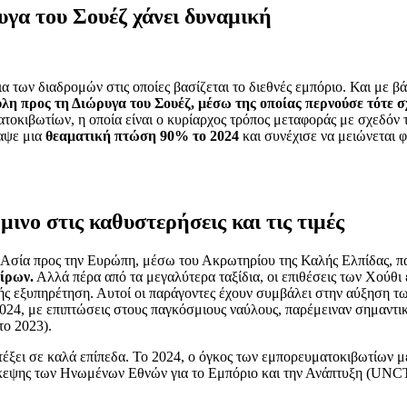
υγα του Σουέζ χάνει δυναμική
 των διαδρομών στις οποίες βασίζεται το διεθνές εμπόριο. Και με βάσ
λη προς τη Διώρυγα του Σουέζ, μέσω της οποίας περνούσε τότε σ
οκιβωτίων, η οποία είναι ο κυρίαρχος τρόπος μεταφοράς με σχεδόν τ
ραψε μια
θεαματική πτώση 90% το 2024
και συνέχισε να μειώνεται 
ινο στις καθυστερήσεις και τις τιμές
σία προς την Ευρώπη, μέσω του Ακρωτηρίου της Καλής Ελπίδας, παρα
είρων.
Αλλά πέρα ​​από τα μεγαλύτερα ταξίδια, οι επιθέσεις των Χού
εχής εξυπηρέτηση. Αυτοί οι παράγοντες έχουν συμβάλει στην αύξηση 
24, με επιπτώσεις στους παγκόσμιους ναύλους, παρέμειναν σημαντικ
το 2023).
ντέξει σε καλά επίπεδα. Το 2024, ο όγκος των εμπορευματοκιβωτίων
άσκεψης των Ηνωμένων Εθνών για το Εμπόριο και την Ανάπτυξη (UNC