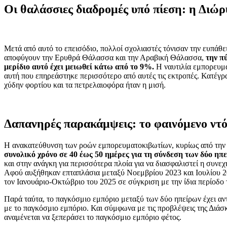
Οι θαλάσσιες διαδρομές υπό πίεση: η Διώρ
Μετά από αυτό το επεισόδιο, πολλοί σχολιαστές τόνισαν την ευπάθεια
αποφύγουν την Ερυθρά Θάλασσα και την Αραβική Θάλασσα,
την πύ
μερίδιο αυτό έχει μειωθεί κάτω από το 9%.
Η ναυτιλία εμπορευματ
αυτή που επηρεάστηκε περισσότερο από αυτές τις εκτροπές. Κατέγ
χύδην φορτίου και τα πετρελαιοφόρα ήταν η μισή.
Δαπανηρές παρακάμψεις: το φαινόμενο ντόμ
Η ανακατεύθυνση των ροών εμπορευματοκιβωτίων, κυρίως από την Α
συνολικό χρόνο σε 40 έως 50 ημέρες για τη σύνδεση των δύο ηπ
και στην ανάγκη για περισσότερα πλοία για να διασφαλιστεί η συν
Αφού αυξήθηκαν επταπλάσια μεταξύ Νοεμβρίου 2023 και Ιουλίου 20
τον Ιανουάριο-Οκτώβριο του 2025 σε σύγκριση με την ίδια περίοδο 
Παρά ταύτα, το παγκόσμιο εμπόριο μεταξύ των δύο ηπείρων έχει α
με το παγκόσμιο εμπόριο. Και σύμφωνα με τις προβλέψεις της Δι
αναμένεται να ξεπεράσει το παγκόσμιο εμπόριο φέτος.