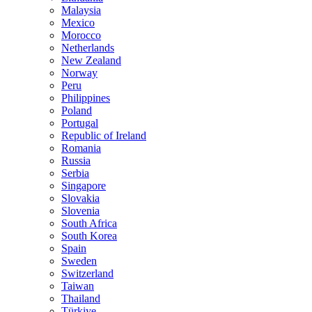
Malaysia
Mexico
Morocco
Netherlands
New Zealand
Norway
Peru
Philippines
Poland
Portugal
Republic of Ireland
Romania
Russia
Serbia
Singapore
Slovakia
Slovenia
South Africa
South Korea
Spain
Sweden
Switzerland
Taiwan
Thailand
Türkiye