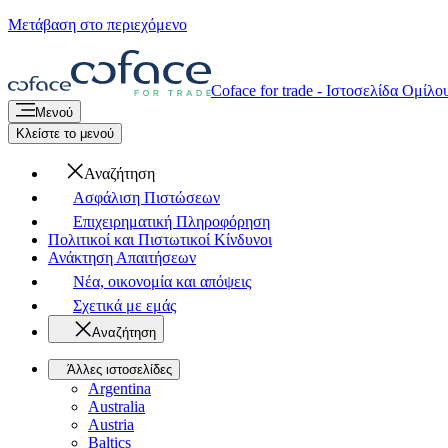
Μετάβαση στο περιεχόμενο
Coface for trade - Ιστοσελίδα Ομίλο
Μενού
Κλείστε το μενού
Αναζήτηση
Ασφάλιση Πιστώσεων
Επιχειρηματική Πληροφόρηση
Πολιτικοί και Πιστωτικοί Κίνδυνοι
Ανάκτηση Απαιτήσεων
Νέα, οικονομία και απόψεις
Σχετικά με εμάς
Αναζήτηση
Άλλες ιστοσελίδες
Argentina
Australia
Austria
Baltics