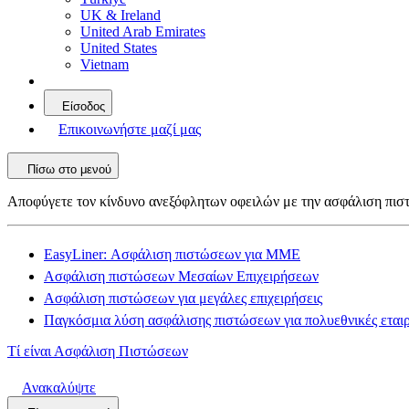
UK & Ireland
United Arab Emirates
United States
Vietnam
Είσοδος
Επικοινωνήστε μαζί μας
Πίσω στο μενού
Αποφύγετε τον κίνδυνο ανεξόφλητων οφειλών με την ασφάλιση πι
EasyLiner: Ασφάλιση πιστώσεων για ΜΜΕ
Ασφάλιση πιστώσεων Μεσαίων Επιχειρήσεων
Ασφάλιση πιστώσεων για μεγάλες επιχειρήσεις
Παγκόσμια λύση ασφάλισης πιστώσεων για πολυεθνικές εταιρ
Τί είναι Ασφάλιση Πιστώσεων
Ανακαλύψτε