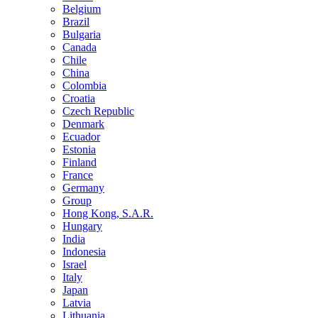
Belgium
Brazil
Bulgaria
Canada
Chile
China
Colombia
Croatia
Czech Republic
Denmark
Ecuador
Estonia
Finland
France
Germany
Group
Hong Kong, S.A.R.
Hungary
India
Indonesia
Israel
Italy
Japan
Latvia
Lithuania