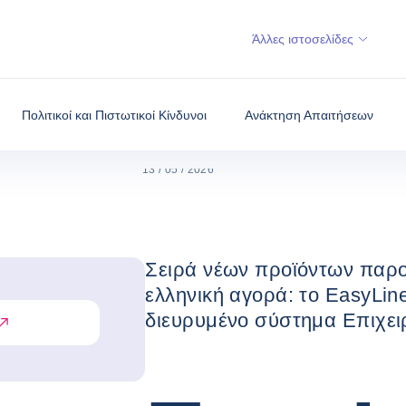
ΝΈΑ, ΟΙΚΟΝΟΜΊΑ ΚΑΙ
2 ΝΈΑ, 
ΑΡΧΙΚΉ
ΑΠΌΨΕΙΣ
ΕΛΛΆΔΟ
Άλλες ιστοσελίδες
2 νέα, πρωτοπορ
παρουσίασε η C
Πολιτικοί και Πιστωτικοί Κίνδυνοι
Ανάκτηση Απαιτήσεων
13 / 05 / 2026
Σειρά νέων προϊόντων παρο
ελληνική αγορά: το EasyLine
διευρυμένο σύστημα Επιχε