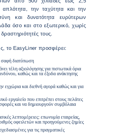
ασιών από 500 χιλιάδες έως 2,5
 απλότητα, την ταχύτητα και την
οσύνη και δυνατότητα ευρύτερων
άδα όσο και στο εξωτερικό, χωρίς
 δραστηριότητές τους.
ις, το EasyLiner προσφέρει:
ι σαφή διατύπωση
νει τέλη αξιολόγησης για πιστωτικά όρια
ινδύνου, καθώς και τα έξοδα ανάκτησης
ην εγχώρια και διεθνή αγορά καθώς και για
κό εργαλείο που επιτρέπει στους πελάτες
σφορές και να δημιουργούν συμβόλαια
σικές λεπτομέρειες: επωνυμία εταιρείας,
αριθμός οφειλετών και προηγούμενες ζημίες
χεδιασμένες για τις πραγματικές