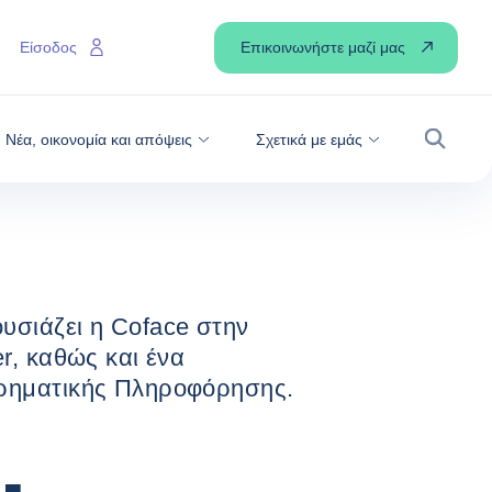
ΠΡΩΤΟΠΟΡΙΑΚΆ ΠΡΟΪΌΝΤΑ ΠΑΡΟΥΣΊΑΣΕ Η COFACE
Σ
Επικοινωνήστε μαζί μας
Είσοδος
ιακά προϊόντα
oface Ελλάδος
Νέα, οικονομία και απόψεις
Σχετικά με εμάς
Αναζήτ
υσιάζει η Coface στην
r, καθώς και ένα
ιρηματικής Πληροφόρησης.