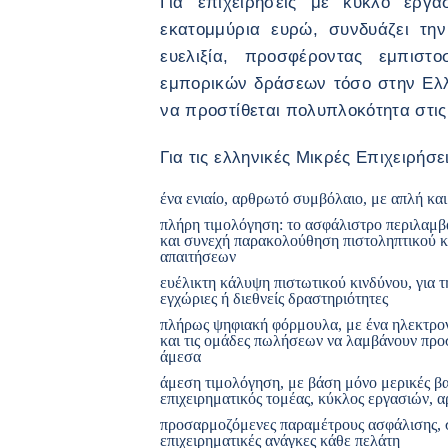
Για επιχειρήσεις με κύκλο εργ
εκατομμύρια ευρώ, συνδυάζει την
ευελιξία, προσφέροντας εμπιστ
εμπορικών δράσεων τόσο στην Ελλ
να προστίθεται πολυπλοκότητα στις
Για τις ελληνικές Μικρές Επιχειρήσε
ένα ενιαίο, αρθρωτό συμβόλαιο, με απλή κα
πλήρη τιμολόγηση: το ασφάλιστρο περιλαμβά
και συνεχή παρακολούθηση πιστοληπτικού κ
απαιτήσεων
ευέλικτη κάλυψη πιστωτικού κινδύνου, για τ
εγχώριες ή διεθνείς δραστηριότητες
πλήρως ψηφιακή φόρμουλα, με ένα ηλεκτρονι
και τις ομάδες πωλήσεων να λαμβάνουν προ
άμεσα
άμεση τιμολόγηση, με βάση μόνο μερικές βα
επιχειρηματικός τομέας, κύκλος εργασιών, 
προσαρμοζόμενες παραμέτρους ασφάλισης, σ
επιχειρηματικές ανάγκες κάθε πελάτη