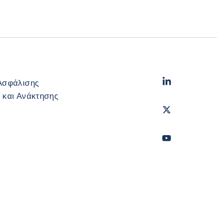
LinkedIn
- Cofac
Ασφάλισης
 και Ανάκτησης
Twitter
- Coface
Youtube
- Coface